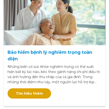
Bảo hiểm bệnh lý nghiêm trọng toàn
diện
Những biến cố sức khỏe nghiêm trọng có thể xuất
hiện bất kỳ lúc nào, kéo theo gánh nặng chi phí điều trị
và ảnh hưởng đến thu nhập của cả gia đình. Trong
những thời điểm như vậy, một nguồn lực hỗ trợ kịp
thời có thể tạo nên sự khác biệt quan trọng cho hành
trình hồi phục của mỗi người.
Tìm hiểu thêm