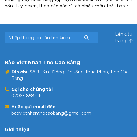
hơn. Tuy nhiên, theo các bác sĩ, có nhiều môn thể thao rất
an toàn với người bệnh tim mà họ có thể theo đuổi.
Lên đầu
trang
Bảo Việt Nhân Thọ Cao Bằng
Địa chỉ:
Số 91 Kim Đồng, Phường Thục Phán, Tỉnh Cao
Bằng
Gọi cho chúng tôi
02063 858 010
Hoặc gửi email đến
baovietnhanthocaobang@gmail.com
Giới thiệu