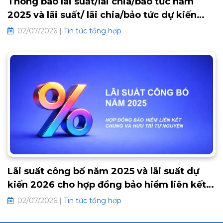
Thông báo lãi suất/lãi chia/bảo tức năm
2025 và lãi suất/ lãi chia/bảo tức dự kiến
2026 các hợp đồng bảo hiểm truyền thống
02/07/2026 |
Tin tức tổng hợp
Lãi suất công bố năm 2025 và lãi suất dự
kiến 2026 cho hợp đồng bảo hiểm liên kết
chung và hưu trí tự nguyện
02/07/2026 |
Tin tức tổng hợp