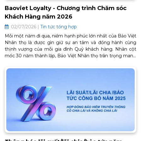
Baoviet Loyalty - Chương trình Chăm sóc
Khách Hàng năm 2026
02/07/2026 |
Tin tức tổng hợp
Mỗi một năm đi qua, niềm hạnh phúc lớn nhất của Bảo Việt
Nhân thọ là được gìn giữ sự an tâm và đồng hành cùng
thịnh vượng của mỗi gia đình Quý khách hàng. Nhân cột
mốc 30 năm thành lập, Bảo Việt Nhân thọ trân trọng mang
đến Chương trình Chăm sóc Khách hàng thân thiết BaoViet
Loyalty 2026. Đây là lời cảm ơn chân thành từ trái tim, tiếp
tục mở ra một chặng đường gắn kết bền chặt và trọn vẹn
an khang phía trước. Thông tin chi tiết về chương trình như
sau: