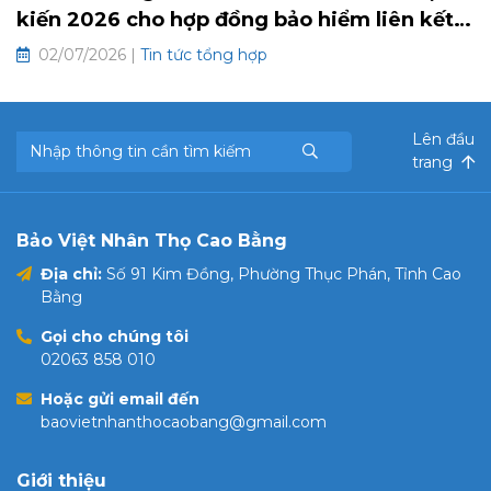
kiến 2026 cho hợp đồng bảo hiểm liên kết
chung và hưu trí tự nguyện
02/07/2026 |
Tin tức tổng hợp
Lên đầu
trang
Bảo Việt Nhân Thọ Cao Bằng
Địa chỉ:
Số 91 Kim Đồng, Phường Thục Phán, Tỉnh Cao
Bằng
Gọi cho chúng tôi
02063 858 010
Hoặc gửi email đến
baovietnhanthocaobang@gmail.com
Giới thiệu