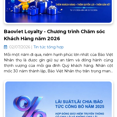
Baoviet Loyalty - Chương trình Chăm sóc
Khách Hàng năm 2026
02/07/2026 |
Tin tức tổng hợp
Mỗi một năm đi qua, niềm hạnh phúc lớn nhất của Bảo Việt
Nhân thọ là được gìn giữ sự an tâm và đồng hành cùng
thịnh vượng của mỗi gia đình Quý khách hàng. Nhân cột
mốc 30 năm thành lập, Bảo Việt Nhân thọ trân trọng mang
đến Chương trình Chăm sóc Khách hàng thân thiết BaoViet
Loyalty 2026. Đây là lời cảm ơn chân thành từ trái tim, tiếp
tục mở ra một chặng đường gắn kết bền chặt và trọn vẹn
an khang phía trước. Thông tin chi tiết về chương trình như
sau: