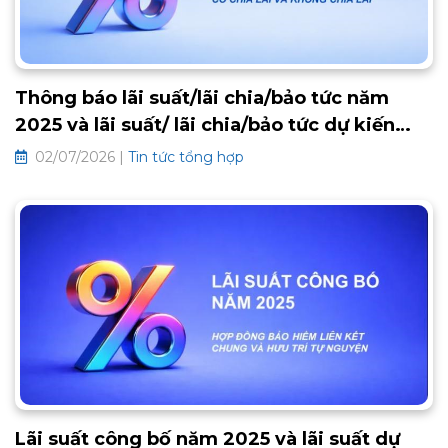
Thông báo lãi suất/lãi chia/bảo tức năm
2025 và lãi suất/ lãi chia/bảo tức dự kiến
2026 các hợp đồng bảo hiểm truyền thống
02/07/2026 |
Tin tức tổng hợp
Lãi suất công bố năm 2025 và lãi suất dự