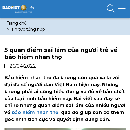
Trang chủ
Tin tức tổng hợp
5 quan điểm sai lầm của người trẻ về
bảo hiểm nhân thọ
26/04/2022
Bảo hiểm nhân thọ đã không còn quá xa lạ với
đại đa số người dân Việt Nam hiện nay. Nhưng
không phải ai cũng hiểu đúng và đủ về bản chất
của loại hình bảo hiểm này. Bài viết sau đây sẽ
chỉ rõ những quan điểm sai lầm của nhiều người
về
bảo hiểm nhân thọ
, qua đó giúp bạn có thêm
góc nhìn tích cực và quyết định đúng đắn.