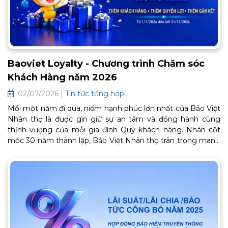
Baoviet Loyalty - Chương trình Chăm sóc
Khách Hàng năm 2026
02/07/2026 |
Tin tức tổng hợp
Mỗi một năm đi qua, niềm hạnh phúc lớn nhất của Bảo Việt
Nhân thọ là được gìn giữ sự an tâm và đồng hành cùng
thịnh vượng của mỗi gia đình Quý khách hàng. Nhân cột
mốc 30 năm thành lập, Bảo Việt Nhân thọ trân trọng mang
đến Chương trình Chăm sóc Khách hàng thân thiết BaoViet
Loyalty 2026. Đây là lời cảm ơn chân thành từ trái tim, tiếp
tục mở ra một chặng đường gắn kết bền chặt và trọn vẹn
an khang phía trước. Thông tin chi tiết về chương trình như
sau: