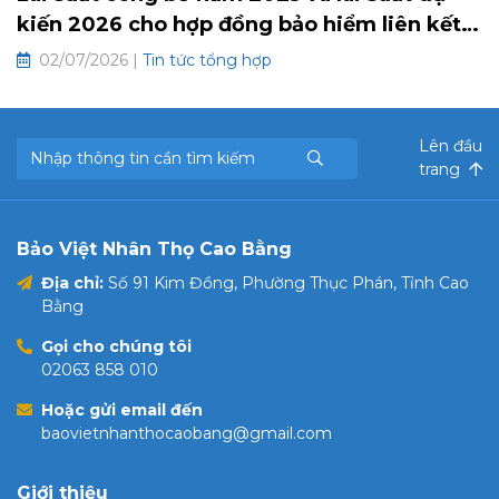
kiến 2026 cho hợp đồng bảo hiểm liên kết
chung và hưu trí tự nguyện
02/07/2026 |
Tin tức tổng hợp
Lên đầu
trang
Bảo Việt Nhân Thọ Cao Bằng
Địa chỉ:
Số 91 Kim Đồng, Phường Thục Phán, Tỉnh Cao
Bằng
Gọi cho chúng tôi
02063 858 010
Hoặc gửi email đến
baovietnhanthocaobang@gmail.com
Giới thiệu