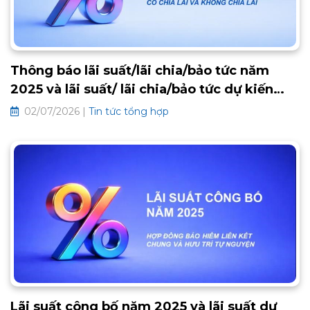
Thông báo lãi suất/lãi chia/bảo tức năm
2025 và lãi suất/ lãi chia/bảo tức dự kiến
2026 các hợp đồng bảo hiểm truyền thống
02/07/2026 |
Tin tức tổng hợp
Lãi suất công bố năm 2025 và lãi suất dự