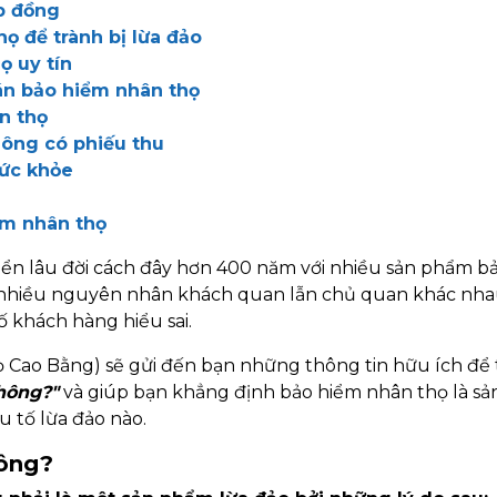
p đồng
ọ để trành bị lừa đảo
ọ uy tín
bán bảo hiểm nhân thọ
n thọ
hông có phiếu thu
sức khỏe
iểm nhân thọ
riển lâu đời cách đây hơn 400 năm với nhiều sản phẩm b
o nhiều nguyên nhân khách quan lẫn chủ quan khác nh
 khách hàng hiểu sai.
ọ Cao Bằng) sẽ gửi đến bạn những thông tin hữu ích để t
hông?"
và giúp bạn khẳng định bảo hiểm nhân thọ là s
u tố lừa đảo nào.
hông?