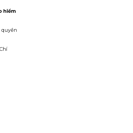
o hiểm
ả quyền
Chí