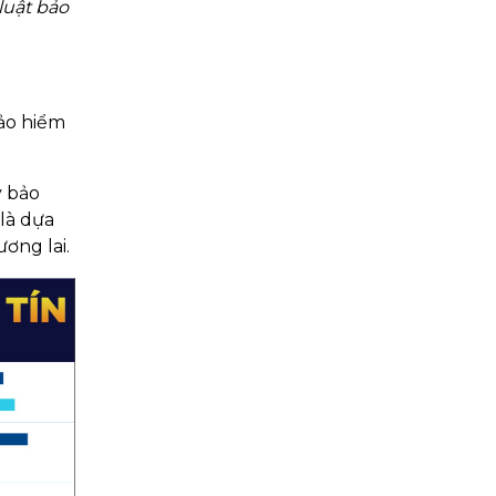
luật bảo
bảo hiểm
y bảo
là dựa
ơng lai.