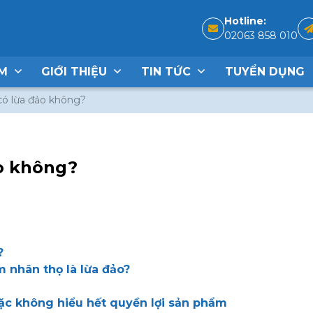
Hotline:
02063 858 010
ẨM
GIỚI THIỆU
TIN TỨC
TUYỂN DỤNG
có lừa đảo không?
o không?
?
m nhân thọ là lừa đảo?
oặc không hiểu hết quyền lợi sản phẩm