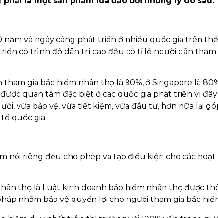
phải là một sản phẩm lừa đảo bởi những lý do sau:
năm và ngày càng phát triển ở nhiều quốc gia trên thế 
riển có trình độ dân trí cao đều có tỉ lệ người dân tham
ân tham gia bảo hiểm nhân thọ là 90%, ở Singapore là 80%
ọ được quan tâm đặc biệt ở các quốc gia phát triển vì đây 
ời, vừa bảo vệ, vừa tiết kiệm, vừa đầu tư, hơn nữa lại g
tế quốc gia.
am nói riêng đều cho phép và tạo điều kiện cho các hoạ
 nhân thọ là Luật kinh doanh bảo hiểm nhân thọ được t
háp nhằm bảo vệ quyền lợi cho người tham gia bảo hiể