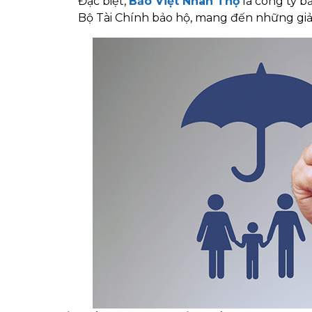
Đặc biệt,
Bảo Việt Nhân Thọ
là công ty b
Bộ Tài Chính bảo hộ, mang đến những giải