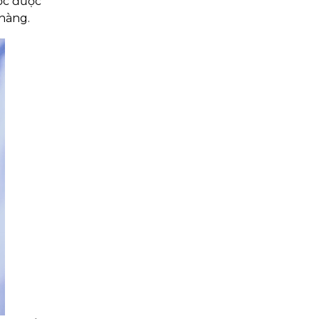
ớc được
 hàng.