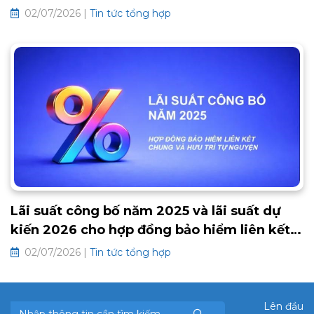
2026 các hợp đồng bảo hiểm truyền thống
02/07/2026 |
Tin tức tổng hợp
Lãi suất công bố năm 2025 và lãi suất dự
kiến 2026 cho hợp đồng bảo hiểm liên kết
chung và hưu trí tự nguyện
02/07/2026 |
Tin tức tổng hợp
Lên đầu