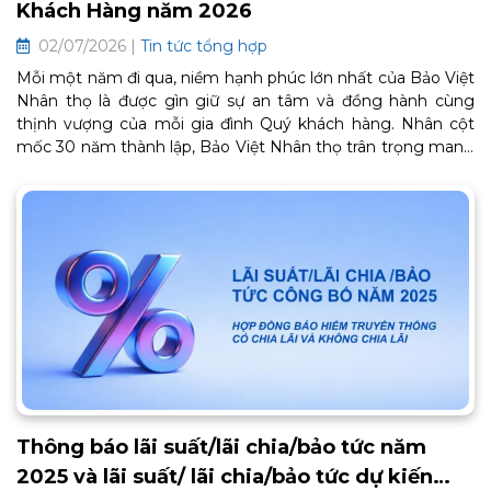
Khách Hàng năm 2026
02/07/2026 |
Tin tức tổng hợp
Mỗi một năm đi qua, niềm hạnh phúc lớn nhất của Bảo Việt
Nhân thọ là được gìn giữ sự an tâm và đồng hành cùng
thịnh vượng của mỗi gia đình Quý khách hàng. Nhân cột
mốc 30 năm thành lập, Bảo Việt Nhân thọ trân trọng mang
đến Chương trình Chăm sóc Khách hàng thân thiết BaoViet
Loyalty 2026. Đây là lời cảm ơn chân thành từ trái tim, tiếp
tục mở ra một chặng đường gắn kết bền chặt và trọn vẹn
an khang phía trước. Thông tin chi tiết về chương trình như
sau:
Thông báo lãi suất/lãi chia/bảo tức năm
2025 và lãi suất/ lãi chia/bảo tức dự kiến