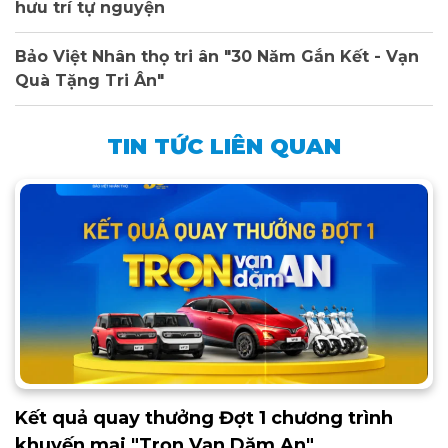
hưu trí tự nguyện
Bảo Việt Nhân thọ tri ân "30 Năm Gắn Kết - Vạn
Quà Tặng Tri Ân"
TIN TỨC LIÊN QUAN
Kết quả quay thưởng Đợt 1 chương trình
khuyến mại "Trọn Vạn Dặm An"