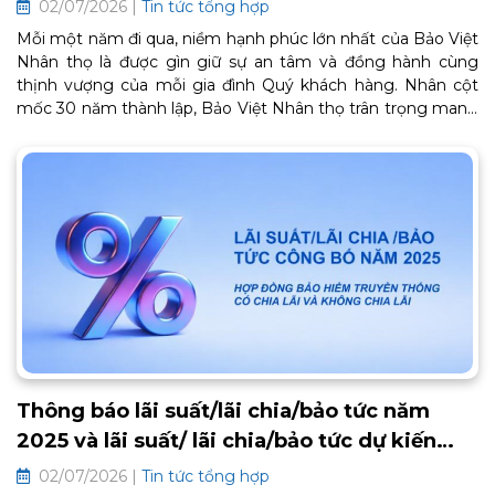
02/07/2026 |
Tin tức tổng hợp
Mỗi một năm đi qua, niềm hạnh phúc lớn nhất của Bảo Việt
Nhân thọ là được gìn giữ sự an tâm và đồng hành cùng
thịnh vượng của mỗi gia đình Quý khách hàng. Nhân cột
mốc 30 năm thành lập, Bảo Việt Nhân thọ trân trọng mang
đến Chương trình Chăm sóc Khách hàng thân thiết BaoViet
Loyalty 2026. Đây là lời cảm ơn chân thành từ trái tim, tiếp
tục mở ra một chặng đường gắn kết bền chặt và trọn vẹn
an khang phía trước. Thông tin chi tiết về chương trình như
sau:
Thông báo lãi suất/lãi chia/bảo tức năm
2025 và lãi suất/ lãi chia/bảo tức dự kiến
2026 các hợp đồng bảo hiểm truyền thống
02/07/2026 |
Tin tức tổng hợp