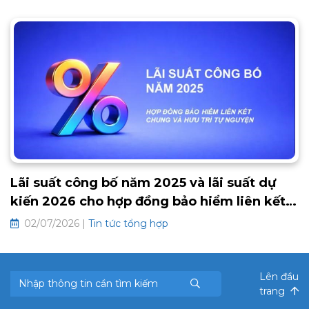
Lãi suất công bố năm 2025 và lãi suất dự
kiến 2026 cho hợp đồng bảo hiểm liên kết
chung và hưu trí tự nguyện
02/07/2026 |
Tin tức tổng hợp
Lên đầu
trang