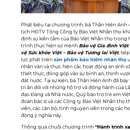
Phát biểu tại chương trình, bà Thân Hiền Anh 
tịch HĐTV Tổng Công ty Bảo Việt Nhân thọ kh
định sự kiên tâm của Bảo Việt Nhân thọ trong
trình thực hiện sứ mệnh
Bảo vệ Gia đình Việt
vệ Sức khỏe Việt – Bảo vệ Tương lai Việt
,
tiếp
lực phát triển
sản phẩm bảo hiểm nhân thọ
ư
nhân văn và thực hiện các hoạt động an sinh xã
thiết thực, đóng góp vào sự bình an, thịnh vư
đát nước. Tại sự kiện, bà Thân Hiền Anh đã bày 
tri ân đối với những hỗ trợ và đồng hành của L
đạo Đảng và Nhà nước, Quỹ bảo trợ trẻ em Việ
đoàn bác sĩ và các Công ty Bảo Việt Nhân thọ 
viên, các cán bộ, tình nguyện viên trong các h
động ý nghĩa này.
Thông qua chuỗi chương trình
“Hành trình x