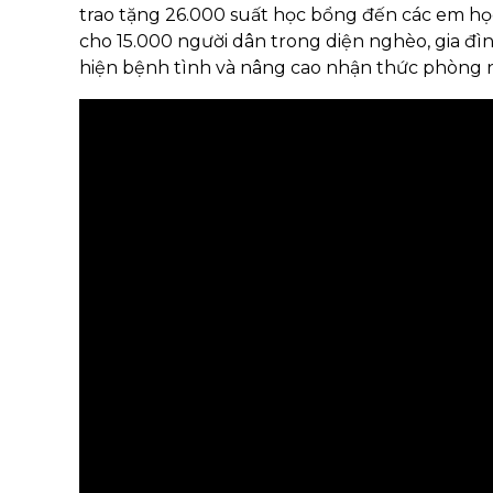
trao tặng 26.000 suất học bổng đến các em họ
cho 15.000 người dân trong diện nghèo, gia đì
hiện bệnh tình và nâng cao nhận thức phòng 