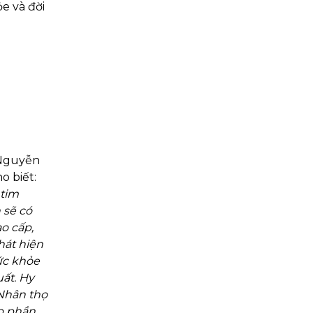
ỏe và đời
 Nguyễn
o biết:
 tim
 sẽ có
ao cấp,
hát hiện
sức khỏe
uất. Hy
 Nhân thọ
p phần