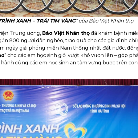
RÌNH XANH – TRÁI TIM VÀNG
” của Bảo Việt Nhân thọ
 viện Trung ương,
Bảo Việt Nhân thọ
đã khám bệnh miễn
 gần 800 người dân nghèo, trao quà cho các gia đình chí
ăm ngày giải phóng miền Nam thống nhất đất nước, đồng
mơ
” cho các em học sinh giỏi vượt khó vươn lên – góp p
g hành cùng các em học sinh an tâm vững bước trên co