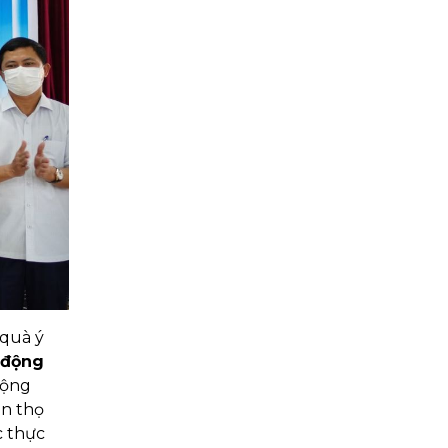
 quà ý
 động
động
ân thọ
c thực