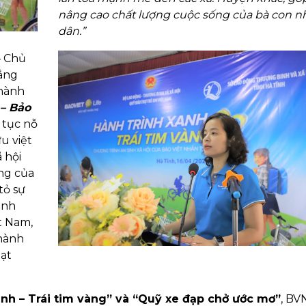
nâng cao chất lượng cuộc sống của bà con n
dân.”
– Chủ
ẳng
 hành
 – Bảo
 tục nỗ
u việt
 hội
ợng của
tỏ sự
ãnh
t Nam,
thành
oạt
anh – Trái tim vàng” và “Quỹ xe đạp chở ước mơ”
, BV