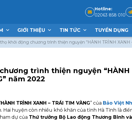
Hotline:
02063 858 010
ẨM
GIỚI THIỆU
TIN TỨC
TUYỂN DỤNG
 thọ khởi động chương trình thiện nguyện “HÀNH TRÌNH XANH
 chương trình thiện nguyện “HÀNH
G” năm 2022
“
HÀNH TRÌNH XANH – TRÁI TIM VÀNG
” của
Bảo Việt N
 Hai huyện còn nhiều khó khăn của tỉnh Hà Tĩnh là đi
 tham dự của
Thứ trưởng Bộ Lao động Thương Binh và