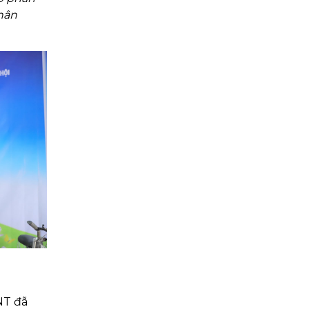
hân
NT đã