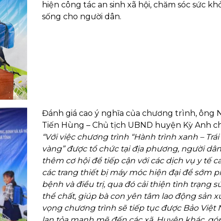
hiện công tác an sinh xã hội, chăm sóc sức kh
sống cho người dân.
Đánh giá cao ý nghĩa của chương trình, ông
Tiến Hùng – Chủ tịch UBND huyện Kỳ Anh ch
“Với việc chương trình “Hành trình xanh – Trái
vàng” được tổ chức tại địa phương, người dân
thêm cơ hội để tiếp cận với các dịch vụ y tế c
các trang thiết bị máy móc hiện đại để sớm p
bệnh và điều trị, qua đó cải thiện tình trạng 
thể chất, giúp bà con yên tâm lao động sản x
vọng chương trình sẽ tiếp tục được Bảo Việt
lan tỏa mạnh mẽ đến các xã. Huyện khác, gó