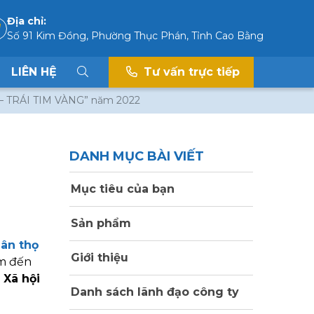
Địa chỉ:
Số 91 Kim Đồng, Phường Thục Phán, Tỉnh Cao Bằng
LIÊN HỆ
Tư vấn trực tiếp
 – TRÁI TIM VÀNG” năm 2022
DANH MỤC BÀI VIẾT
Mục tiêu của bạn
Sản phẩm
hân thọ
Giới thiệu
ểm đến
 Xã hội
Danh sách lãnh đạo công ty