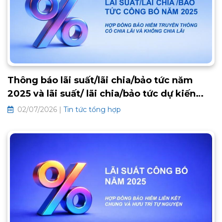
Thông báo lãi suất/lãi chia/bảo tức năm
2025 và lãi suất/ lãi chia/bảo tức dự kiến
2026 các hợp đồng bảo hiểm truyền thống
02/07/2026 |
Tin tức tổng hợp