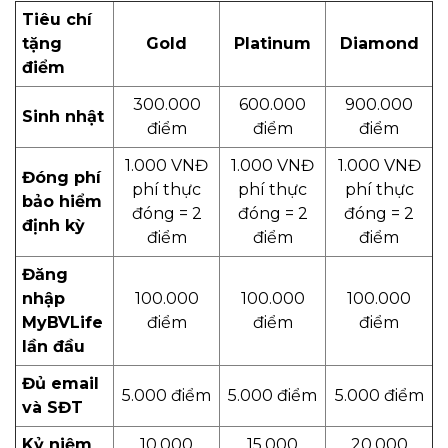
Tiêu chí
tặng
Gold
Platinum
Diamond
điểm
300.000
600.000
900.000
Sinh nhật
điểm
điểm
điểm
1.000 VNĐ
1.000 VNĐ
1.000 VNĐ
Đóng phí
phí thực
phí thực
phí thực
bảo hiểm
đóng = 2
đóng = 2
đóng = 2
định kỳ
điểm
điểm
điểm
Đăng
nhập
100.000
100.000
100.000
MyBVLife
điểm
điểm
điểm
lần đầu
Đủ email
5.000 điểm
5.000 điểm
5.000 điểm
và SĐT
Kỷ niệm
10.000
15.000
20.000