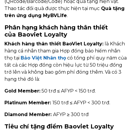
(QRcode/Barcode/Code) hoặc quà tặng hiện vật.
Thao tác đổi quà được thực hiện tại mục
Quà tặng
trên ứng dụng MyBVLife
.
Phân hạng khách hàng thân thiết
của Baoviet Loyalty
Khách hàng thân thiết BaoViet Loyalty:
là Khách
hàng cá nhân tham gia Hợp đồng bảo hiểm nhân
thọ tại
Bảo Việt Nhân thọ
có tổng phí quy năm của
tất cả các Hợp đồng còn hiệu lực từ 50 triệu đồng
trở lên và không bao gồm phí đóng thêm. Và có 3
hạng thẻ đó là:
Gold Member:
50 trđ ≤ AFYP < 150 trđ.
Platinum Member:
150 trđ ≤ AFYP < 300 trđ.
Diamond Member:
AFYP ≥ 300 trđ
Tiêu chí tặng điểm Baoviet Loyalty