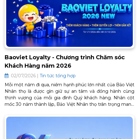
Baoviet Loyalty - Chương trình Chăm sóc
Khách Hàng năm 2026
02/07/2026 |
Tin tức tổng hợp
Mỗi một năm đi qua, niềm hạnh phúc lớn nhất của Bảo Việt
Nhân thọ là được gìn giữ sự an tâm và đồng hành cùng
thịnh vượng của mỗi gia đình Quý khách hàng. Nhân cột
mốc 30 năm thành lập, Bảo Việt Nhân thọ trân trọng mang
đến Chương trình Chăm sóc Khách hàng thân thiết BaoViet
Loyalty 2026. Đây là lời cảm ơn chân thành từ trái tim, tiếp
tục mở ra một chặng đường gắn kết bền chặt và trọn vẹn
an khang phía trước. Thông tin chi tiết về chương trình như
sau: