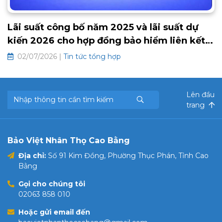
Lãi suất công bố năm 2025 và lãi suất dự
kiến 2026 cho hợp đồng bảo hiểm liên kết
chung và hưu trí tự nguyện
02/07/2026 |
Tin tức tổng hợp
Lên đầu
trang
Bảo Việt Nhân Thọ Cao Bằng
Địa chỉ:
Số 91 Kim Đồng, Phường Thục Phán, Tỉnh Cao
Bằng
Gọi cho chúng tôi
02063 858 010
Hoặc gửi email đến