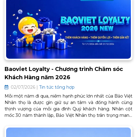
Baoviet Loyalty - Chương trình Chăm sóc
Khách Hàng năm 2026
02/07/2026 |
Tin tức tổng hợp
Mỗi một năm đi qua, niềm hạnh phúc lớn nhất của Bảo Việt
Nhân thọ là được gìn giữ sự an tâm và đồng hành cùng
thịnh vượng của mỗi gia đình Quý khách hàng. Nhân cột
mốc 30 năm thành lập, Bảo Việt Nhân thọ trân trọng mang
đến Chương trình Chăm sóc Khách hàng thân thiết BaoViet
Loyalty 2026. Đây là lời cảm ơn chân thành từ trái tim, tiếp
tục mở ra một chặng đường gắn kết bền chặt và trọn vẹn