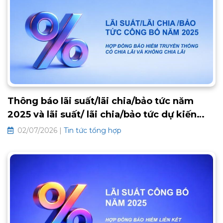
an khang phía trước. Thông tin chi tiết về chương trình như
sau:
Thông báo lãi suất/lãi chia/bảo tức năm
2025 và lãi suất/ lãi chia/bảo tức dự kiến
2026 các hợp đồng bảo hiểm truyền thống
02/07/2026 |
Tin tức tổng hợp