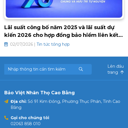
Lãi suất công bố năm 2025 và lãi suất dự
kiến 2026 cho hợp đồng bảo hiểm liên kết
chung và hưu trí tự nguyện
02/07/2026 |
Tin tức tổng hợp
Lên đầu
trang
Bảo Việt Nhân Thọ Cao Bằng
Địa chỉ:
Số 91 Kim Đồng, Phường Thục Phán, Tỉnh Cao
Bằng
Gọi cho chúng tôi
02063 858 010