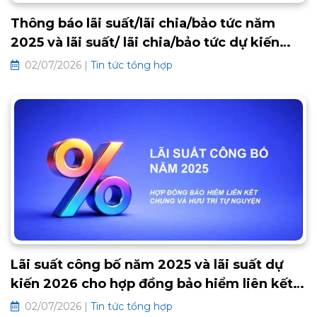
Thông báo lãi suất/lãi chia/bảo tức năm
2025 và lãi suất/ lãi chia/bảo tức dự kiến
2026 các hợp đồng bảo hiểm truyền thống
02/07/2026 |
Tin tức tổng hợp
Lãi suất công bố năm 2025 và lãi suất dự
kiến 2026 cho hợp đồng bảo hiểm liên kết
chung và hưu trí tự nguyện
02/07/2026 |
Tin tức tổng hợp