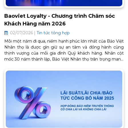
Baoviet Loyalty - Chương trình Chăm sóc
Khách Hàng năm 2026
02/07/2026 |
Tin tức tổng hợp
Mỗi một năm đi qua, niềm hạnh phúc lớn nhất của Bảo Việt
Nhân thọ là được gìn giữ sự an tâm và đồng hành cùng
thịnh vượng của mỗi gia đình Quý khách hàng. Nhân cột
mốc 30 năm thành lập, Bảo Việt Nhân thọ trân trọng mang
đến Chương trình Chăm sóc Khách hàng thân thiết BaoViet
Loyalty 2026. Đây là lời cảm ơn chân thành từ trái tim, tiếp
tục mở ra một chặng đường gắn kết bền chặt và trọn vẹn
an khang phía trước. Thông tin chi tiết về chương trình như
sau: