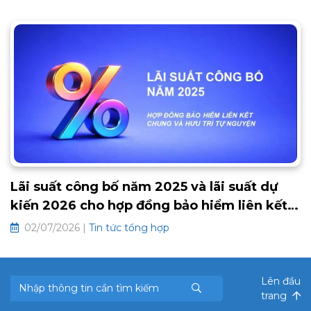
Lãi suất công bố năm 2025 và lãi suất dự
kiến 2026 cho hợp đồng bảo hiểm liên kết
chung và hưu trí tự nguyện
02/07/2026 |
Tin tức tổng hợp
Lên đầu
trang