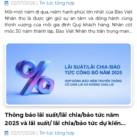
02/07/2026 |
Tin tức tổng hợp
Mỗi một năm đi qua, niềm hạnh phúc lớn nhất của Bảo Việt
Nhân thọ là được gìn giữ sự an tâm và đồng hành cùng
thịnh vượng của mỗi gia đình Quý khách hàng. Nhân cột
mốc 30 năm thành lập, Bảo Việt Nhân thọ trân trọng mang
đến Chương trình Chăm sóc Khách hàng thân thiết BaoViet
Loyalty 2026. Đây là lời cảm ơn chân thành từ trái tim, tiếp
tục mở ra một chặng đường gắn kết bền chặt và trọn vẹn
an khang phía trước. Thông tin chi tiết về chương trình như
sau:
Thông báo lãi suất/lãi chia/bảo tức năm
2025 và lãi suất/ lãi chia/bảo tức dự kiến
2026 các hợp đồng bảo hiểm truyền thống
02/07/2026 |
Tin tức tổng hợp