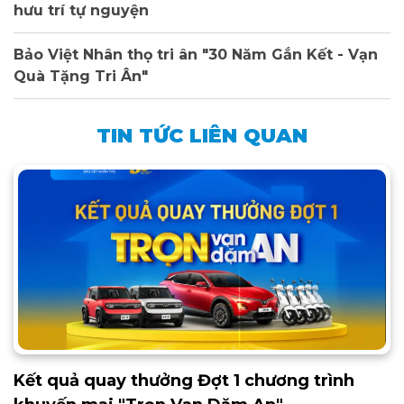
hưu trí tự nguyện
Bảo Việt Nhân thọ tri ân "30 Năm Gắn Kết - Vạn
Quà Tặng Tri Ân"
TIN TỨC LIÊN QUAN
Kết quả quay thưởng Đợt 1 chương trình