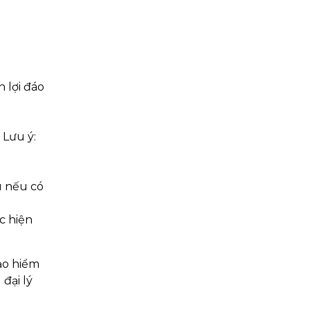
 lợi đáo
 Lưu ý:
ếu nếu có
c hiện
ảo hiểm
đại lý