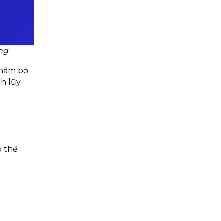
ơng
phẩm bổ
h lũy
ó thể