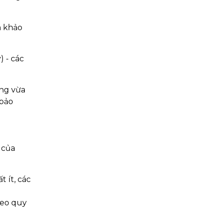
m khảo
) - các
ụng vừa
 bảo
 của
 ít, các
heo quy