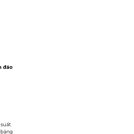
n đáo
 suất
o bảng