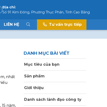
Địa chỉ:
Số 91 Kim Đồng, Phường Thục Phán, Tỉnh Cao Bằng
LIÊN HỆ
Tư vấn trực tiếp
DANH MỤC BÀI VIẾT
Mục tiêu của bạn
Sản phẩm
ểm, nhất
hiểu
Giới thiệu
Danh sách lãnh đạo công ty
 15 năm,