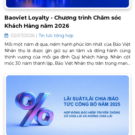
Baoviet Loyalty - Chương trình Chăm sóc
Khách Hàng năm 2026
02/07/2026 |
Tin tức tổng hợp
Mỗi một năm đi qua, niềm hạnh phúc lớn nhất của Bảo Việt
Nhân thọ là được gìn giữ sự an tâm và đồng hành cùng
thịnh vượng của mỗi gia đình Quý khách hàng. Nhân cột
mốc 30 năm thành lập, Bảo Việt Nhân thọ trân trọng mang
đến Chương trình Chăm sóc Khách hàng thân thiết BaoViet
Loyalty 2026. Đây là lời cảm ơn chân thành từ trái tim, tiếp
tục mở ra một chặng đường gắn kết bền chặt và trọn vẹn
an khang phía trước. Thông tin chi tiết về chương trình như
sau: