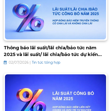
an khang phía trước. Thông tin chi tiết về chương trình như
sau:
Thông báo lãi suất/lãi chia/bảo tức năm
2025 và lãi suất/ lãi chia/bảo tức dự kiến
2026 các hợp đồng bảo hiểm truyền thống
02/07/2026 |
Tin tức tổng hợp