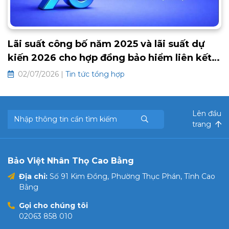
Lãi suất công bố năm 2025 và lãi suất dự
kiến 2026 cho hợp đồng bảo hiểm liên kết
chung và hưu trí tự nguyện
02/07/2026 |
Tin tức tổng hợp
Lên đầu
trang
Bảo Việt Nhân Thọ Cao Bằng
Địa chỉ:
Số 91 Kim Đồng, Phường Thục Phán, Tỉnh Cao
Bằng
Gọi cho chúng tôi
02063 858 010