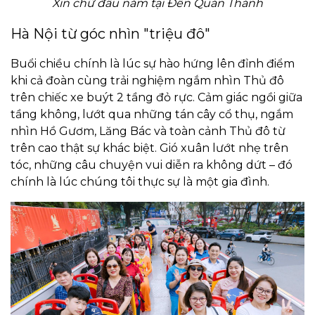
Xin chữ đầu năm tại Đền Quán Thánh
Hà Nội từ góc nhìn "triệu đô"
Buổi chiều chính là lúc sự hào hứng lên đỉnh điểm
khi cả đoàn cùng trải nghiệm ngắm nhìn Thủ đô
trên chiếc xe buýt 2 tầng đỏ rực. Cảm giác ngồi giữa
tầng không, lướt qua những tán cây cổ thụ, ngắm
nhìn Hồ Gươm, Lăng Bác và toàn cảnh Thủ đô từ
trên cao thật sự khác biệt. Gió xuân lướt nhẹ trên
tóc, những câu chuyện vui diễn ra không dứt – đó
chính là lúc chúng tôi thực sự là một gia đình.