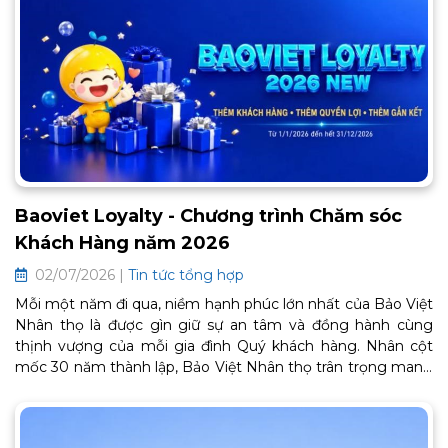
Baoviet Loyalty - Chương trình Chăm sóc
Khách Hàng năm 2026
02/07/2026 |
Tin tức tổng hợp
Mỗi một năm đi qua, niềm hạnh phúc lớn nhất của Bảo Việt
Nhân thọ là được gìn giữ sự an tâm và đồng hành cùng
thịnh vượng của mỗi gia đình Quý khách hàng. Nhân cột
mốc 30 năm thành lập, Bảo Việt Nhân thọ trân trọng mang
đến Chương trình Chăm sóc Khách hàng thân thiết BaoViet
Loyalty 2026. Đây là lời cảm ơn chân thành từ trái tim, tiếp
tục mở ra một chặng đường gắn kết bền chặt và trọn vẹn