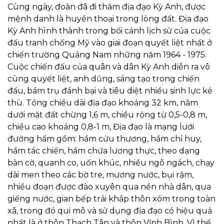
Cùng ngày, đoàn đã đi thăm địa đạo Kỳ Anh, được
mệnh danh là huyền thoại trong lòng đất. Địa đạo
Kỳ Anh hình thành trong bối cảnh lịch sử của cuộc
đấu tranh chống Mỹ vào giai đoạn quyết liệt nhất ở
chiến trường Quảng Nam những năm 1964 - 1975.
Cuộc chiến đấu của quân và dân Kỳ Anh diễn ra vô
cùng quyết liệt, anh dũng, sáng tạo trong chiến
đấu, bám trụ đánh bại và tiêu diệt nhiều sinh lực kẻ
thù. Tổng chiều dài địa đạo khoảng 32 km, nằm
dưới mặt đất chừng 1,6 m, chiều rộng từ 0,5-0,8 m,
chiều cao khoảng 0,8-1 m, Địa đạo là mạng lưới
đường hầm gồm: hầm cứu thương, hầm chỉ huy,
hầm tác chiến, hầm chứa lương thực, theo dạng
bàn cờ, quanh co, uốn khúc, nhiều ngõ ngách, chạy
dài men theo các bờ tre, mương nước, bụi rậm,
nhiều đoạn được đào xuyên qua nền nhà dân, qua
giếng nước, gian bếp trải khắp thôn xóm trong toàn
xã, trong đó qui mô và sử dụng địa đạo có hiệu quả
nhất là ở thôn Thạch Tân và thôn Vĩnh Bình. Vì thế,