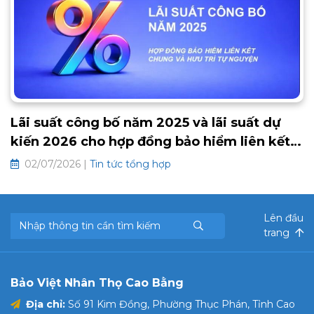
Lãi suất công bố năm 2025 và lãi suất dự
kiến 2026 cho hợp đồng bảo hiểm liên kết
chung và hưu trí tự nguyện
02/07/2026 |
Tin tức tổng hợp
Lên đầu
trang
Bảo Việt Nhân Thọ Cao Bằng
Địa chỉ:
Số 91 Kim Đồng, Phường Thục Phán, Tỉnh Cao