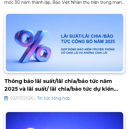
mốc 30 năm thành lập, Bảo Việt Nhân thọ trân trọng mang
đến Chương trình Chăm sóc Khách hàng thân thiết BaoViet
Loyalty 2026. Đây là lời cảm ơn chân thành từ trái tim, tiếp
tục mở ra một chặng đường gắn kết bền chặt và trọn vẹn
an khang phía trước. Thông tin chi tiết về chương trình như
sau:
Thông báo lãi suất/lãi chia/bảo tức năm
2025 và lãi suất/ lãi chia/bảo tức dự kiến
2026 các hợp đồng bảo hiểm truyền thống
02/07/2026 |
Tin tức tổng hợp