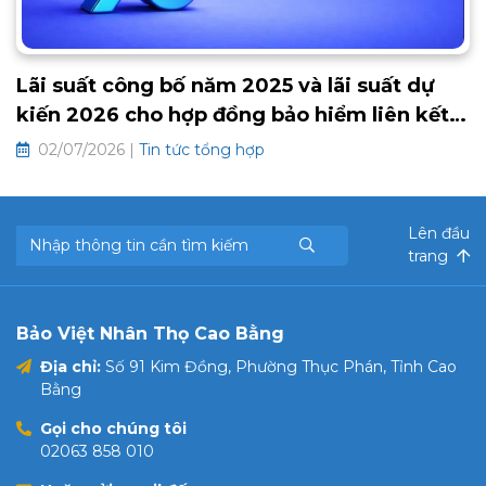
Lãi suất công bố năm 2025 và lãi suất dự
kiến 2026 cho hợp đồng bảo hiểm liên kết
chung và hưu trí tự nguyện
02/07/2026 |
Tin tức tổng hợp
Lên đầu
trang
Bảo Việt Nhân Thọ Cao Bằng
Địa chỉ:
Số 91 Kim Đồng, Phường Thục Phán, Tỉnh Cao
Bằng
Gọi cho chúng tôi
02063 858 010