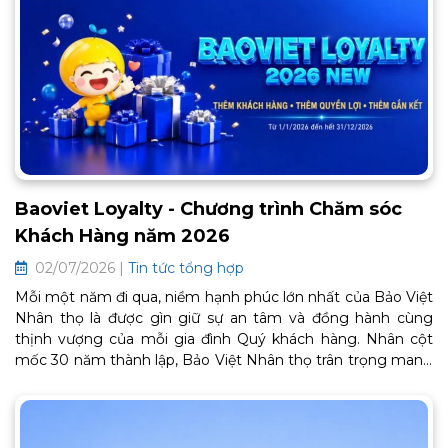
Baoviet Loyalty - Chương trình Chăm sóc
Khách Hàng năm 2026
02/07/2026 |
Tin tức tổng hợp
Mỗi một năm đi qua, niềm hạnh phúc lớn nhất của Bảo Việt
Nhân thọ là được gìn giữ sự an tâm và đồng hành cùng
thịnh vượng của mỗi gia đình Quý khách hàng. Nhân cột
mốc 30 năm thành lập, Bảo Việt Nhân thọ trân trọng mang
đến Chương trình Chăm sóc Khách hàng thân thiết BaoViet
Loyalty 2026. Đây là lời cảm ơn chân thành từ trái tim, tiếp
tục mở ra một chặng đường gắn kết bền chặt và trọn vẹn
an khang phía trước. Thông tin chi tiết về chương trình như