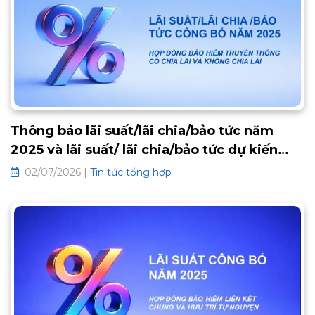
sau:
Thông báo lãi suất/lãi chia/bảo tức năm
2025 và lãi suất/ lãi chia/bảo tức dự kiến
2026 các hợp đồng bảo hiểm truyền thống
02/07/2026 |
Tin tức tổng hợp