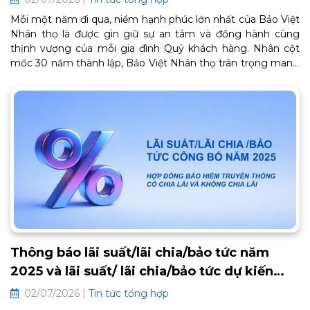
Mỗi một năm đi qua, niềm hạnh phúc lớn nhất của Bảo Việt
Nhân thọ là được gìn giữ sự an tâm và đồng hành cùng
thịnh vượng của mỗi gia đình Quý khách hàng. Nhân cột
mốc 30 năm thành lập, Bảo Việt Nhân thọ trân trọng mang
đến Chương trình Chăm sóc Khách hàng thân thiết BaoViet
Loyalty 2026. Đây là lời cảm ơn chân thành từ trái tim, tiếp
tục mở ra một chặng đường gắn kết bền chặt và trọn vẹn
an khang phía trước. Thông tin chi tiết về chương trình như
sau:
Thông báo lãi suất/lãi chia/bảo tức năm
2025 và lãi suất/ lãi chia/bảo tức dự kiến
2026 các hợp đồng bảo hiểm truyền thống
02/07/2026 |
Tin tức tổng hợp