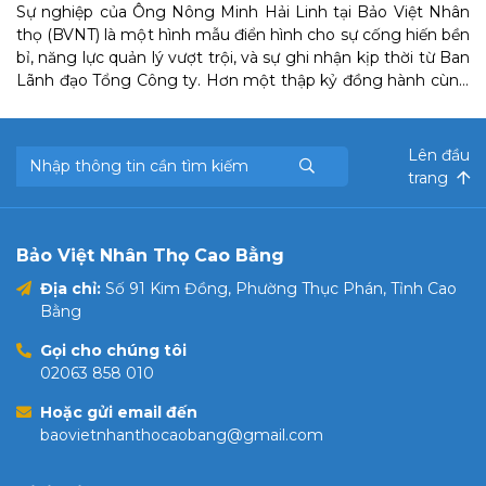
Sự nghiệp của Ông Nông Minh Hải Linh tại Bảo Việt Nhân
thọ (BVNT) là một hình mẫu điển hình cho sự cống hiến bền
bỉ, năng lực quản lý vượt trội, và sự ghi nhận kịp thời từ Ban
Lãnh đạo Tổng Công ty. Hơn một thập kỷ đồng hành cùng
BVNT, Ông Linh đã liên tục đảm nhiệm những trọng trách
quan trọng tại các công ty thành viên, góp phần vào sự
phát triển ổn định của hệ thống.
Lên đầu
trang
Bảo Việt Nhân Thọ Cao Bằng
Địa chỉ:
Số 91 Kim Đồng, Phường Thục Phán, Tỉnh Cao
Bằng
Gọi cho chúng tôi
02063 858 010
Hoặc gửi email đến
baovietnhanthocaobang@gmail.com