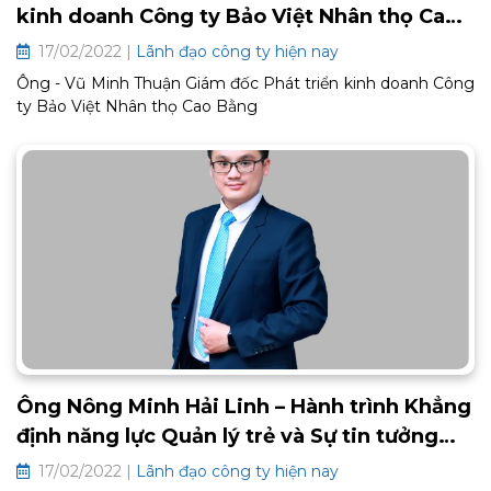
kinh doanh Công ty Bảo Việt Nhân thọ Cao
Bằng
17/02/2022 |
Lãnh đạo công ty hiện nay
Ông - Vũ Minh Thuận Giám đốc Phát triển kinh doanh Công
ty Bảo Việt Nhân thọ Cao Bằng
Ông Nông Minh Hải Linh – Hành trình Khẳng
định năng lực Quản lý trẻ và Sự tin tưởng
tuyệt đối từ Lãnh đạo Bảo Việt Nhân thọ
17/02/2022 |
Lãnh đạo công ty hiện nay