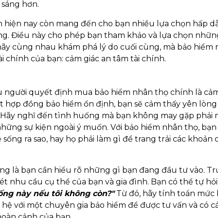
 sáng hơn.
ểm hiện nay còn mang đến cho bạn nhiều lựa chọn hấp dẫn
ạng. Điều này cho phép bạn tham khảo và lựa chọn nhữn
, hãy cùng nhau khám phá lý do cuối cùng, mà bảo hiểm
 chính của bạn: cảm giác an tâm tài chính.
u người quyết định mua bảo hiểm nhân thọ chính là cảm
ột hợp đồng bảo hiểm ổn định, bạn sẽ cảm thấy yên lòng
g. Hãy nghĩ đến tình huống mà bạn không may gặp phải 
hững sự kiện ngoài ý muốn. Với bảo hiểm nhân thọ, bạn
 sống ra sao, hay họ phải làm gì để trang trải các khoản c
ng là bạn cần hiểu rõ những gì bạn đang đầu tư vào. Tr
 nhu cầu cụ thể của bạn và gia đình. Bạn có thể tự hỏi
sống này nếu tôi không còn?"
Từ đó, hãy tính toán mức
n hệ với một chuyên gia bảo hiểm để được tư vấn và có cá
hoàn cảnh của bạn.