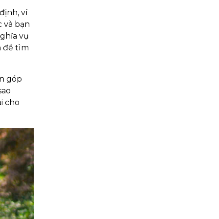
định, ví
c và bạn
nghĩa vụ
h để tìm
òn góp
sao
i cho