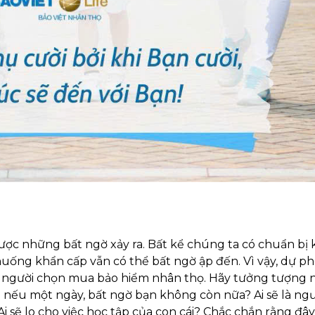
ược những bất ngờ xảy ra. Bất kể chúng ta có chuẩn bị 
huống khẩn cấp vẫn có thể bất ngờ ập đến. Vì vậy, dự ph
u người chọn mua bảo hiểm nhân thọ. Hãy tưởng tượng 
 ra nếu một ngày, bất ngờ bạn không còn nữa? Ai sẽ là ng
sẽ lo cho việc học tập của con cái? Chắc chắn rằng đây