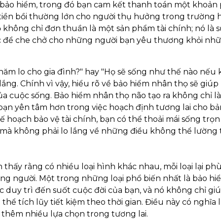
 bảo hiểm, trong đó bạn cam kết thanh toán một khoản 
 số tiền bồi thường lớn cho người thụ hưởng trong trường
không chỉ đơn thuần là một sản phẩm tài chính; nó là s
ắc để che chở cho những người bạn yêu thương khỏi nh
chăm lo cho gia đình?" hay "Họ sẽ sống như thế nào nếu
lắng. Chính vì vậy, hiểu rõ về bảo hiểm nhân thọ sẽ giú
ủa cuộc sống. Bảo hiểm nhân thọ não tạo ra không chỉ là 
p bạn yên tâm hơn trong việc hoạch định tương lai cho b
ế hoạch bảo vệ tài chính, bạn có thể thoải mái sống trọn
à không phải lo lắng về những điều không thể lường 
thấy rằng có nhiều loại hình khác nhau, mỗi loại lại phù
ừng người. Một trong những loại phổ biến nhất là bảo hi
ược duy trì đến suốt cuộc đời của bạn, và nó không chỉ gi
thể tích lũy tiết kiệm theo thời gian. Điều này có nghĩa là
n thêm nhiều lựa chọn trong tương lai.