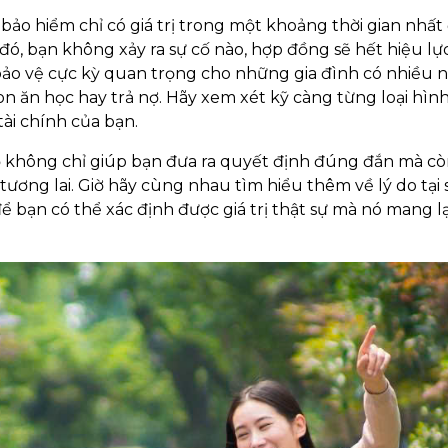
 bảo hiểm chỉ có giá trị trong một khoảng thời gian nhất 
đó, bạn không xảy ra sự cố nào, hợp đồng sẽ hết hiệu lự
ự bảo vệ cực kỳ quan trọng cho những gia đình có nhiều 
con ăn học hay trả nợ. Hãy xem xét kỹ càng từng loại hìn
tài chính của bạn.
thọ không chỉ giúp bạn đưa ra quyết định đúng đắn mà c
ương lai. Giờ hãy cùng nhau tìm hiểu thêm về lý do tại 
 bạn có thể xác định được giá trị thật sự mà nó mang lạ