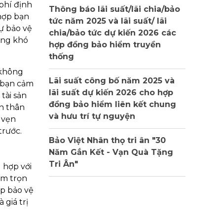
phí định
Thông báo lãi suất/lãi chia/bảo
 hợp bạn
tức năm 2025 và lãi suất/ lãi
ự bảo vệ
chia/bảo tức dự kiến 2026 các
ững khó
hợp đồng bảo hiểm truyền
thống
 không
Lãi suất công bố năm 2025 và
p bạn cảm
lãi suất dự kiến 2026 cho hợp
tài sản
đồng bảo hiểm liên kết chung
ản thân
và hưu trí tự nguyện
 vẹn
trước.
Bảo Việt Nhân thọ tri ân "30
Năm Gắn Kết - Vạn Quà Tặng
Tri Ân"
 hợp với
ểm trọn
úp bảo vệ
 giá trị