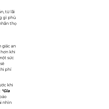
, từ lãi
g gì phù
 nhân thọ
 giác an
 hơn khi
một sức
 sẽ
hi phí
ước khi
:
"Gia
 bảo
i nhìn