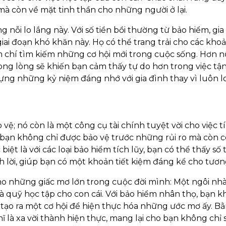
mà còn về mặt tinh thần cho những người ở lại.
nỗi lo lắng này. Với số tiền bồi thường từ bảo hiểm, gia
iai đoạn khó khăn này. Họ có thể trang trải cho các khoả
m chí tìm kiếm những cơ hội mới trong cuộc sống. Hơn nữ
ong lòng sẽ khiến bạn cảm thấy tự do hơn trong việc t
dựng những kỷ niệm đáng nhớ với gia đình thay vì luôn l
ệ; nó còn là một công cụ tài chính tuyệt vời cho việc tí
 bạn không chỉ được bảo vệ trước những rủi ro mà còn c
biệt là với các loại bảo hiểm tích lũy, bạn có thể thấy số 
h lời, giúp bạn có một khoản tiết kiệm đáng kể cho tương
 những giấc mơ lớn trong cuộc đời mình: Một ngôi nhà
à quỹ học tập cho con cái. Với bảo hiểm nhân thọ, bạn k
 tạo ra một cơ hội để hiện thực hóa những ước mơ ấy. B
 là xa vời thành hiện thực, mang lại cho bạn không chỉ 