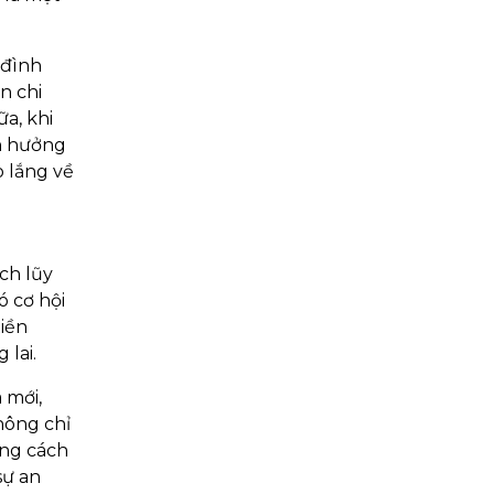
 đình
n chi
a, khi
ận hưởng
o lắng về
ch lũy
ó cơ hội
tiền
 lai.
 mới,
hông chỉ
ằng cách
sự an