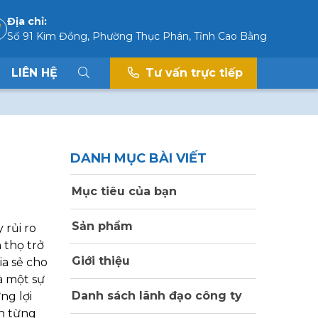
Địa chỉ:
Số 91 Kim Đồng, Phường Thục Phán, Tỉnh Cao Bằng
LIÊN HỆ
Tư vấn trực tiếp
DANH MỤC BÀI VIẾT
Mục tiêu của bạn
Sản phẩm
 rủi ro
 thọ trở
Giới thiệu
ia sẻ cho
à một sự
Danh sách lãnh đạo công ty
ng lợi
ạn từng