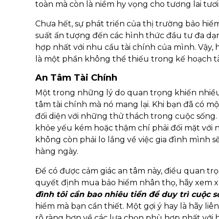
toàn mà còn là niềm hy vọng cho tương lai tươi
Chưa hết, sự phát triển của thị trường bảo hi
suất ấn tượng đến các hình thức đầu tư đa d
hợp nhất với nhu cầu tài chính của mình. Vậy
là một phần không thể thiếu trong kế hoạch tài
An Tâm Tài Chính
Một trong những lý do quan trọng khiến nhiề
tâm tài chính mà nó mang lại. Khi bạn đã có m
đối diện với những thử thách trong cuộc sốn
khỏe yếu kém hoặc thậm chí phải đối mặt với n
không còn phải lo lắng về việc gia đình mình sẽ
hàng ngày.
Để có được cảm giác an tâm này, điều quan trọ
quyết định mua bảo hiểm nhân thọ, hãy xem xét
đình tôi cần bao nhiêu tiền để duy trì cuộc 
hiểm mà bạn cần thiết. Một gợi ý hay là hãy liê
rõ ràng hơn về các lựa chọn phù hợp nhất với 