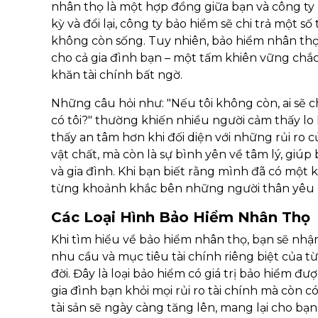
nhân thọ là một hợp đồng giữa bạn và công ty
kỳ và đổi lại, công ty bảo hiểm sẽ chi trả một
không còn sống. Tuy nhiên, bảo hiểm nhân thọ 
cho cả gia đình bạn – một tấm khiên vững ch
khăn tài chính bất ngờ.
Những câu hỏi như: "Nếu tôi không còn, ai sẽ 
có tôi?" thường khiến nhiều người cảm thấy lo 
thấy an tâm hơn khi đối diện với những rủi ro c
vật chất, mà còn là sự bình yên về tâm lý, giú
và gia đình. Khi bạn biết rằng mình đã có một k
từng khoảnh khắc bên những người thân yêu m
Các Loại Hình Bảo Hiểm Nhân Thọ
Khi tìm hiểu về bảo hiểm nhân thọ, bạn sẽ nhận 
nhu cầu và mục tiêu tài chính riêng biệt của t
đời. Đây là loại bảo hiểm có giá trị bảo hiểm đ
gia đình bạn khỏi mọi rủi ro tài chính mà còn có 
tài sản sẽ ngày càng tăng lên, mang lại cho bạ