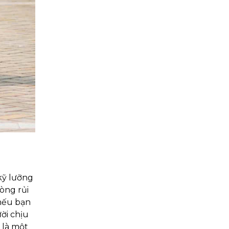
kỹ lưỡng
òng rủi
nếu bạn
ười chịu
 là một