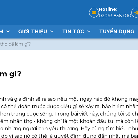
Hotline:
02063 858 010
ẨM
GIỚI THIỆU
TIN TỨC
TUYỂN DỤNG
thọ để làm gì?
m gì?
mình và gia đình sẽ ra sao nếu một ngày nào đó không may
có thể đoán trước được điều gì sẽ xảy ra, bảo hiểm nhân
ơn trong cuộc sống. Trong bài viết này, chúng tôi sẽ ch
iểm nhân thọ - không chỉ là một khoản đầu tư, mà còn l
cho những người bạn yêu thương. Hãy cùng tìm hiểu nhữ
lý do vì sao nó có thể là quyết định đúng đắn nhất mà b