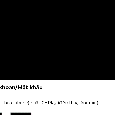
i khoản/Mật khẩu
n thoại iphone) hoặc CHPlay (điện thoại Android)