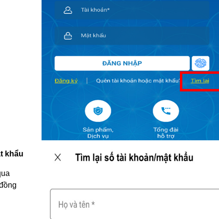
t khẩu
qua
 đồng