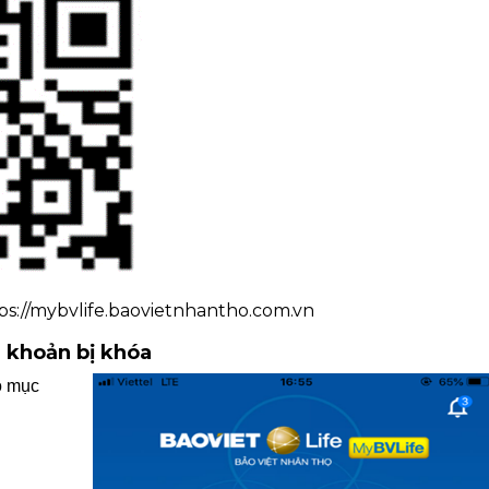
tps://mybvlife.baovietnhantho.com.vn
i khoản bị khóa
o mục