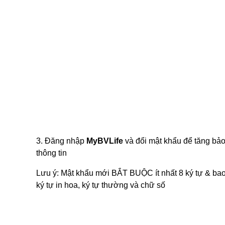
3. Đăng nhập
MyBVLife
và đổi mật khẩu để tăng bả
thông tin
Lưu ý: Mật khẩu mới BẮT BUỘC ít nhất 8 ký tự & ba
ký tự in hoa, ký tự thường và chữ số