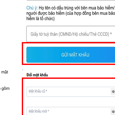
o mật
o gồm