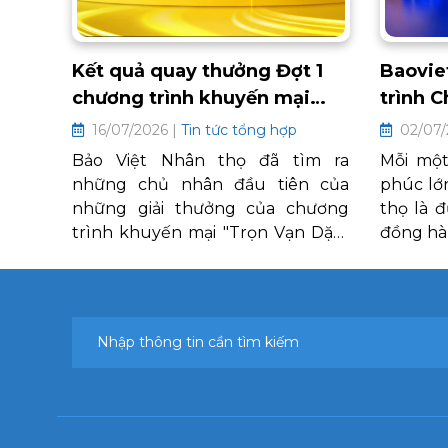
Kết quả quay thưởng Đợt 1
Baovie
chương trình khuyến mại
trình 
"Trọn Vạn Dặm An"
năm 2
16/07/2026 |
Tin tức tổng hợp
02/07/
Bảo Việt Nhân thọ đã tìm ra
Mỗi một
những chủ nhân đầu tiên của
phúc lớ
những giải thưởng của chương
thọ là 
trình khuyến mại "Trọn Vạn Dặm
đồng hà
An" tại lễ quay thưởng đợt 1 diễn
mỗi gi
ra vào ngày 11/07/2026
Nhân cộ
Bảo Vi
mang đ
sóc Khác
Loyalty
chân thà
ra một 