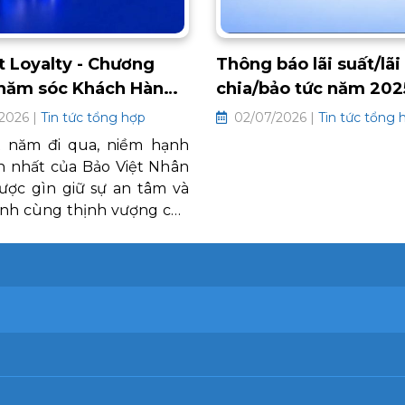
t Loyalty - Chương
Thông báo lãi suất/lãi
Chăm sóc Khách Hàng
chia/bảo tức năm 2025
026
suất/ lãi chia/bảo tức
2026 |
Tin tức tổng hợp
02/07/2026 |
Tin tức tổng 
2026 các hợp đồng b
 năm đi qua, niềm hạnh
truyền thống
n nhất của Bảo Việt Nhân
được gìn giữ sự an tâm và
nh cùng thịnh vượng của
a đình Quý khách hàng.
t mốc 30 năm thành lập,
ệt Nhân thọ trân trọng
ến Chương trình Chăm
h hàng thân thiết BaoViet
 2026. Đây là lời cảm ơn
nh từ trái tim, tiếp tục mở
chặng đường gắn kết bền