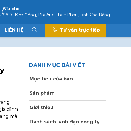
Địa chỉ:
Số 91 Kim Đồng, Phường Thục Phán, Tỉnh Cao Bằng
LIÊN HỆ
Tư vấn trực tiếp
DANH MỤC BÀI VIẾT
ay
Mục tiêu của bạn
Sản phẩm
 ràng
Giới thiệu
gia đình
 vàng mà
Danh sách lãnh đạo công ty