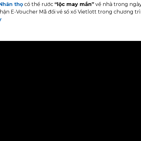
 Nhân thọ
có thể rước
“lộc may mắn”
về nhà trong ngày
hận E-Voucher Mã đổi vé sổ xố Vietlott trong chương tr
y