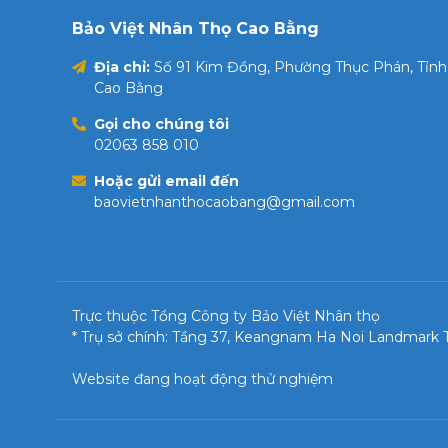
chặt và
trước.
Bảo Việt Nhân Thọ Cao Bằng
chương 
Địa chỉ:
Số 91 Kim Đồng, Phường Thục Phán, Tỉnh
Cao Bằng
Gọi cho chúng tôi
02063 858 010
Hoặc gửi email đến
baovietnhanthocaobang@gmail.com
Trực thuộc Tổng Công ty Bảo Việt Nhân thọ
* Trụ sở chính: Tầng 37, Keangnam Ha Noi Landmar
Website đang hoạt động thử nghiệm