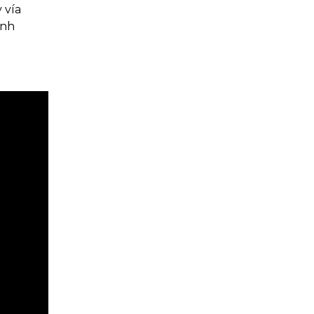
 vía
ình