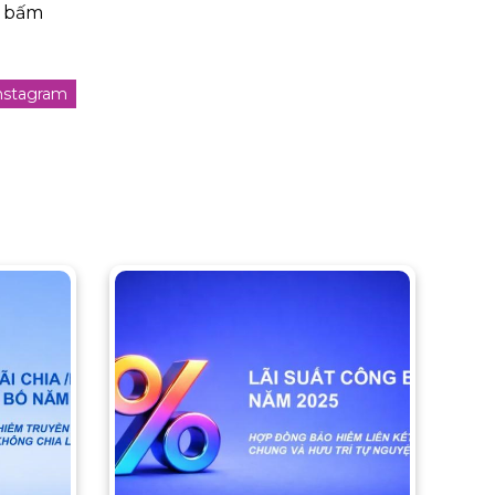
– bấm
nstagram