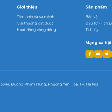
 trọn vẹn an khang phía
 Thông tin chi tiết về
Giới thiệu
Sản phẩm
trình như sau:
Tầm nhìn và sứ mệnh
Bảo vệ
Giải thưởng đạt được
Đầu tư - Tích L
Hoạt động cộng đồng
Tích lũy
Mạng xã hội
k Tower, Đường Phạm Hùng, Phường Yên Hòa, TP. Hà Nội