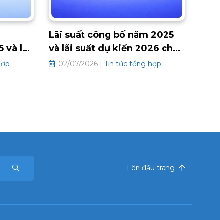
Lãi suất công bố năm 2025
 và lãi
và lãi suất dự kiến 2026 cho
 dự kiến
hợp đồng bảo hiểm liên kết
hợp
02/07/2026 |
Tin tức tổng hợp
ảo hiểm
chung và hưu trí tự nguyện
Lên đầu trang