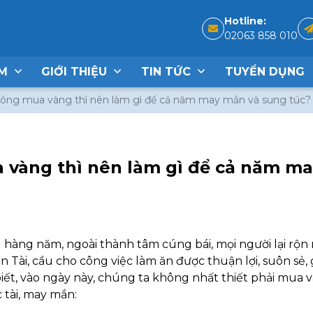
Hotline:
02063 858 010
ẨM
GIỚI THIỆU
TIN TỨC
TUYỂN DỤNG
không mua vàng thì nên làm gì để cả năm may mắn và sung túc?
 vàng thì nên làm gì để cả năm m
hàng năm, ngoài thành tâm cúng bái, mọi người lại rộn
Tài, cầu cho công việc làm ăn được thuận lợi, suôn sẻ, 
iết, vào ngày này, chúng ta không nhất thiết phải mua
 tài, may mắn: