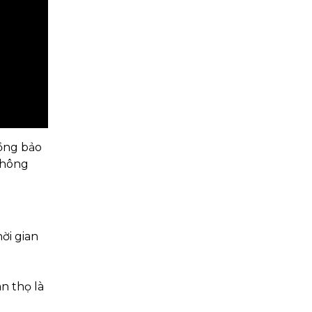
đồng bảo
không
ời gian
n thọ là