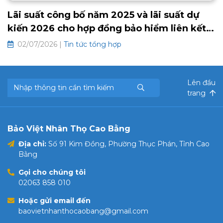
Lãi suất công bố năm 2025 và lãi suất dự
kiến 2026 cho hợp đồng bảo hiểm liên kết
chung và hưu trí tự nguyện
02/07/2026 |
Tin tức tổng hợp
Lên đầu
trang
Bảo Việt Nhân Thọ Cao Bằng
Địa chỉ:
Số 91 Kim Đồng, Phường Thục Phán, Tỉnh Cao
Bằng
Gọi cho chúng tôi
02063 858 010
Hoặc gửi email đến
baovietnhanthocaobang@gmail.com