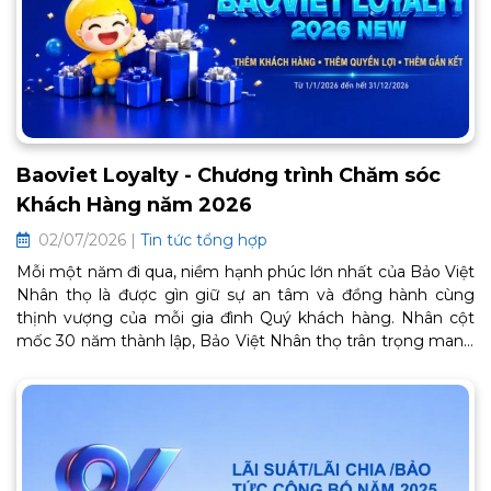
Baoviet Loyalty - Chương trình Chăm sóc
Khách Hàng năm 2026
02/07/2026 |
Tin tức tổng hợp
Mỗi một năm đi qua, niềm hạnh phúc lớn nhất của Bảo Việt
Nhân thọ là được gìn giữ sự an tâm và đồng hành cùng
thịnh vượng của mỗi gia đình Quý khách hàng. Nhân cột
mốc 30 năm thành lập, Bảo Việt Nhân thọ trân trọng mang
đến Chương trình Chăm sóc Khách hàng thân thiết BaoViet
Loyalty 2026. Đây là lời cảm ơn chân thành từ trái tim, tiếp
tục mở ra một chặng đường gắn kết bền chặt và trọn vẹn
an khang phía trước. Thông tin chi tiết về chương trình như
sau: