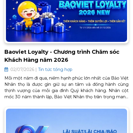
Baoviet Loyalty - Chương trình Chăm sóc
Khách Hàng năm 2026
02/07/2026 |
Tin tức tổng hợp
Mỗi một năm đi qua, niềm hạnh phúc lớn nhất của Bảo Việt
Nhân thọ là được gìn giữ sự an tâm và đồng hành cùng
thịnh vượng của mỗi gia đình Quý khách hàng. Nhân cột
mốc 30 năm thành lập, Bảo Việt Nhân thọ trân trọng mang
đến Chương trình Chăm sóc Khách hàng thân thiết BaoViet
Loyalty 2026. Đây là lời cảm ơn chân thành từ trái tim, tiếp
tục mở ra một chặng đường gắn kết bền chặt và trọn vẹn
an khang phía trước. Thông tin chi tiết về chương trình như
sau: