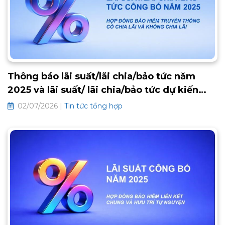
Thông báo lãi suất/lãi chia/bảo tức năm
2025 và lãi suất/ lãi chia/bảo tức dự kiến
2026 các hợp đồng bảo hiểm truyền thống
02/07/2026 |
Tin tức tổng hợp