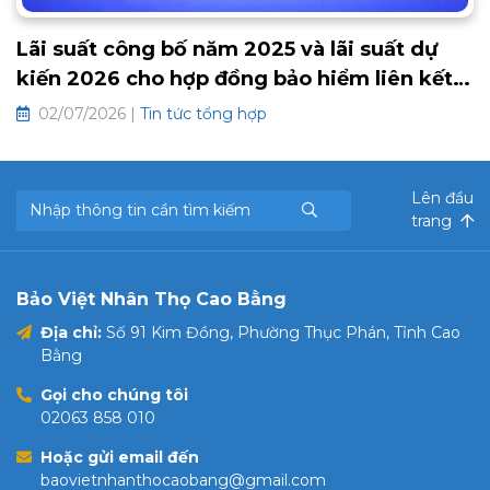
Lãi suất công bố năm 2025 và lãi suất dự
kiến 2026 cho hợp đồng bảo hiểm liên kết
chung và hưu trí tự nguyện
02/07/2026 |
Tin tức tổng hợp
Lên đầu
trang
Bảo Việt Nhân Thọ Cao Bằng
Địa chỉ:
Số 91 Kim Đồng, Phường Thục Phán, Tỉnh Cao
Bằng
Gọi cho chúng tôi
02063 858 010
Hoặc gửi email đến
baovietnhanthocaobang@gmail.com