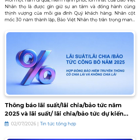
Nhân thọ là được gìn giữ sự an tâm và đồng hành cùng
thịnh vượng của mỗi gia đình Quý khách hàng. Nhân cột
mốc 30 năm thành lập, Bảo Việt Nhân thọ trân trọng mang
đến Chương trình Chăm sóc Khách hàng thân thiết BaoViet
Loyalty 2026. Đây là lời cảm ơn chân thành từ trái tim, tiếp
tục mở ra một chặng đường gắn kết bền chặt và trọn vẹn
an khang phía trước. Thông tin chi tiết về chương trình như
sau:
Thông báo lãi suất/lãi chia/bảo tức năm
2025 và lãi suất/ lãi chia/bảo tức dự kiến
2026 các hợp đồng bảo hiểm truyền thống
02/07/2026 |
Tin tức tổng hợp