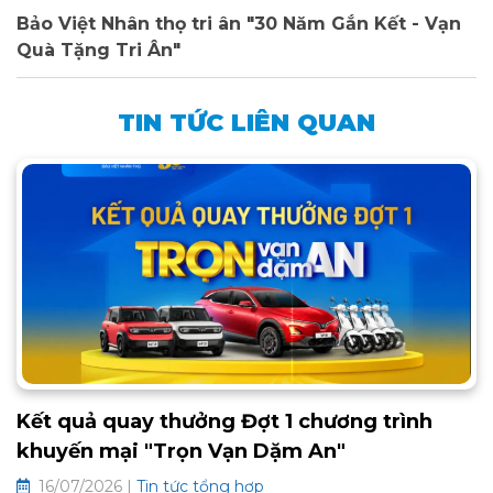
Bảo Việt Nhân thọ tri ân "30 Năm Gắn Kết - Vạn
Quà Tặng Tri Ân"
TIN TỨC LIÊN QUAN
Kết quả quay thưởng Đợt 1 chương trình
khuyến mại "Trọn Vạn Dặm An"
16/07/2026 |
Tin tức tổng hợp