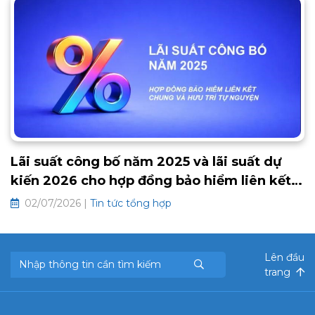
Lãi suất công bố năm 2025 và lãi suất dự
kiến 2026 cho hợp đồng bảo hiểm liên kết
chung và hưu trí tự nguyện
02/07/2026 |
Tin tức tổng hợp
Lên đầu
trang