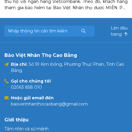
thu hộ với ngân hàng Vietcombank. Theo đó, khách hàng
tham gia bảo hiểm tại Bảo Việt Nhân thọ được MIỄN PHÍ
sử dụng tất cả dịch vụ thu tiền của Vietcombank để nộp phí
bảo hiểm cho Bảo Việt Nhân thọ.
Lên đầu
trang
Bảo Việt Nhân Thọ Cao Bằng
Địa chỉ:
Số 91 Kim Đồng, Phường Thục Phán, Tỉnh Cao
Bằng
Gọi cho chúng tôi
02063 858 010
Hoặc gửi email đến
baovietnhanthocaobang@gmail.com
Giới thiệu
Tầm nhìn và sứ mệnh