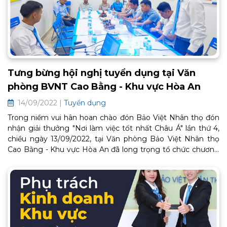
Tưng bừng hội nghị tuyển dụng tại Văn
phòng BVNT Cao Bằng - Khu vực Hòa An
14/09/2022 |
Tuyển dụng
Trong niềm vui hân hoan chào đón Bảo Việt Nhân thọ đón
nhận giải thưởng "Nơi làm việc tốt nhất Châu Á" lần thứ 4,
chiều ngày 13/09/2022, tại Văn phòng Bảo Việt Nhân thọ
Cao Bằng - Khu vực Hòa An đã long trọng tổ chức chương
trình chia sẻ cơ hội nghề nghiệp, chinh phục đỉnh cao cùng
Bảo Việt Nhân thọ tới 7 ứng viên tiềm năng tham dự cùng
sự góp mặt của Ông Nông Minh Hải Linh - Phó Giám đốc
điều hành công ty, Ông Bế Ích Huân - Giám đốc Văn phòng
Khu vực Hòa An.