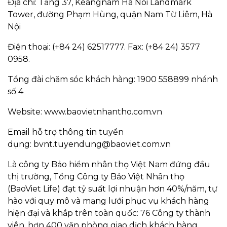
Địa chỉ: Tầng 37, Keangnam Ha Noi Landmark
Tower, đường Phạm Hùng, quận Nam Từ Liêm, Hà
Nội
Điện thoại: (+84 24) 62517777. Fax: (+84 24) 3577
0958.
Tổng đài chăm sóc khách hàng: 1900 558899 nhánh
số 4
Website: www.baovietnhantho.com.vn
Email hỗ trợ thông tin tuyển
dụng: bvnt.tuyendung@baoviet.com.vn
Là công ty Bảo hiểm nhân thọ Việt Nam đứng đầu
thị trường, Tổng Công ty Bảo Việt Nhân thọ
(BaoViet Life) đạt tỷ suất lợi nhuận hơn 40%/năm, tự
hào với quy mô và mạng lưới phục vụ khách hàng
hiện đại và khắp trên toàn quốc: 76 Công ty thành
viên, hơn 400 văn phòng giao dịch khách hàng