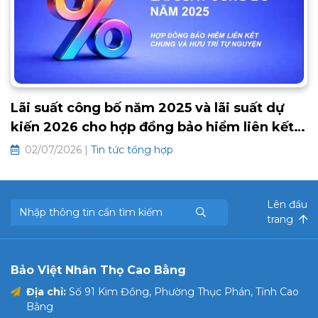
Lãi suất công bố năm 2025 và lãi suất dự
kiến 2026 cho hợp đồng bảo hiểm liên kết
chung và hưu trí tự nguyện
02/07/2026 |
Tin tức tổng hợp
Lên đầu
trang
Bảo Việt Nhân Thọ Cao Bằng
Địa chỉ:
Số 91 Kim Đồng, Phường Thục Phán, Tỉnh Cao
Bằng