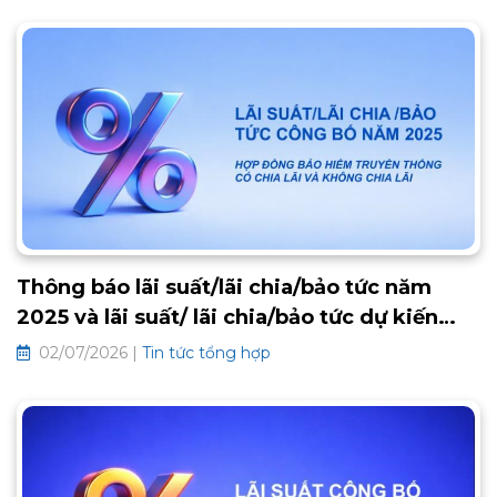
đến Chương trình Chăm sóc Khách hàng thân thiết BaoViet
Loyalty 2026. Đây là lời cảm ơn chân thành từ trái tim, tiếp
tục mở ra một chặng đường gắn kết bền chặt và trọn vẹn
an khang phía trước. Thông tin chi tiết về chương trình như
sau:
Thông báo lãi suất/lãi chia/bảo tức năm
2025 và lãi suất/ lãi chia/bảo tức dự kiến
2026 các hợp đồng bảo hiểm truyền thống
02/07/2026 |
Tin tức tổng hợp