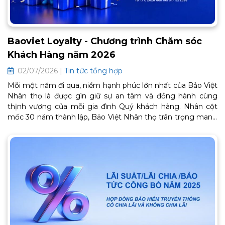
Baoviet Loyalty - Chương trình Chăm sóc
Khách Hàng năm 2026
02/07/2026 |
Tin tức tổng hợp
Mỗi một năm đi qua, niềm hạnh phúc lớn nhất của Bảo Việt
Nhân thọ là được gìn giữ sự an tâm và đồng hành cùng
thịnh vượng của mỗi gia đình Quý khách hàng. Nhân cột
mốc 30 năm thành lập, Bảo Việt Nhân thọ trân trọng mang
đến Chương trình Chăm sóc Khách hàng thân thiết BaoViet
Loyalty 2026. Đây là lời cảm ơn chân thành từ trái tim, tiếp
tục mở ra một chặng đường gắn kết bền chặt và trọn vẹn
an khang phía trước. Thông tin chi tiết về chương trình như
sau: