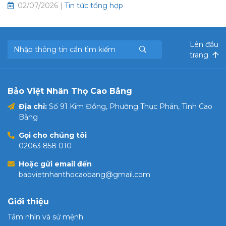
chung và hưu trí tự nguyện
02/07/2026 |
Tin tức tổng hợp
Lên đầu
trang
Bảo Việt Nhân Thọ Cao Bằng
Địa chỉ:
Số 91 Kim Đồng, Phường Thục Phán, Tỉnh Cao
Bằng
Gọi cho chúng tôi
02063 858 010
Hoặc gửi email đến
baovietnhanthocaobang@gmail.com
Giới thiệu
Tầm nhìn và sứ mệnh