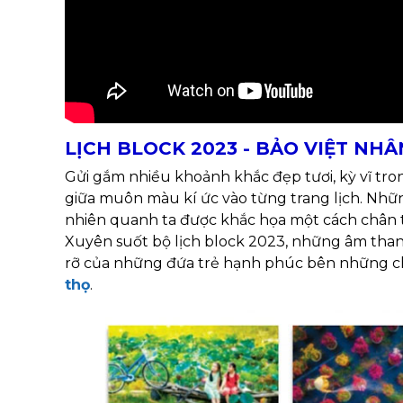
LỊCH BLOCK 2023 - BẢO VIỆT NH
Gửi gắm nhiều khoảnh khắc đẹp tươi, kỳ vĩ tron
giữa muôn màu kí ức vào từng trang lịch. Nhữ
nhiên quanh ta được khắc họa một cách chân t
Xuyên suốt bộ lịch block 2023, những âm than
rỡ của những đứa trẻ hạnh phúc bên những ch
thọ
.