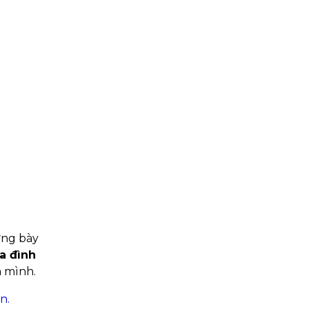
rưng bày
a đình
a mình.
n.