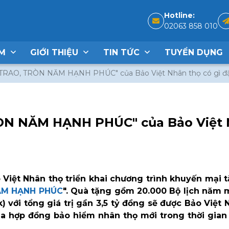
Hotline:
02063 858 010
ẨM
GIỚI THIỆU
TIN TỨC
TUYỂN DỤNG
RAO, TRÒN NĂM HẠNH PHÚC" của Bảo Việt Nhân thọ có gì đặ
N NĂM HẠNH PHÚC" của Bảo Việt
Việt Nhân thọ triển khai chương trình khuyến mại 
ĂM HẠNH PHÚC
". Quà tặng gồm 20.000 Bộ lịch năm 
k) với tổng giá trị gần 3,5 tỷ đồng sẽ được Bảo Việt 
a hợp đồng bảo hiểm nhân thọ mới trong thời gian