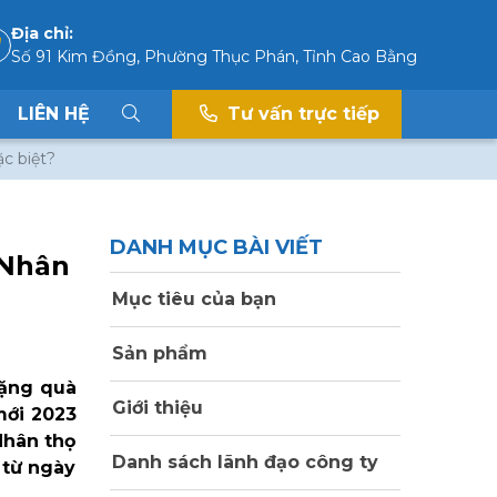
Địa chỉ:
Số 91 Kim Đồng, Phường Thục Phán, Tỉnh Cao Bằng
LIÊN HỆ
Tư vấn trực tiếp
c biệt?
DANH MỤC BÀI VIẾT
 Nhân
Mục tiêu của bạn
Sản phẩm
tặng quà
Giới thiệu
mới 2023
Nhân thọ
Danh sách lãnh đạo công ty
 từ ngày