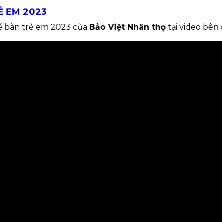
Ẻ EM 2023
để bàn trẻ em 2023 của
Bảo Việt Nhân thọ
tại video bên 