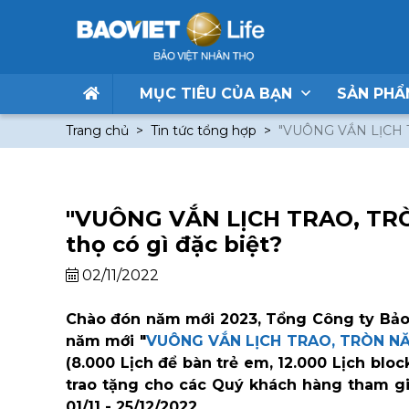
MỤC TIÊU CỦA BẠN
SẢN PH
Trang chủ
Tin tức tổng hợp
"VUÔNG VẮN LỊCH T
"VUÔNG VẮN LỊCH TRAO, TRÒ
thọ có gì đặc biệt?
02/11/2022
Chào đón năm mới 2023, Tổng Công ty Bảo 
năm mới "
VUÔNG VẮN LỊCH TRAO, TRÒN N
(8.000 Lịch để bàn trẻ em, 12.000 Lịch bloc
trao tặng cho các Quý khách hàng tham gi
01/11 - 25/12/2022.