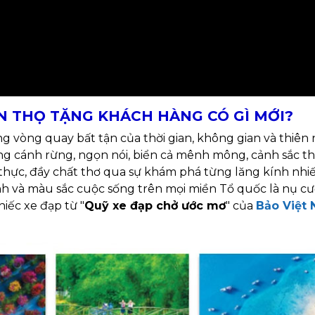
ÂN THỌ TẶNG KHÁCH HÀNG CÓ GÌ MỚI?
g vòng quay bất tận của thời gian, không gian và thiên
ng cánh rừng, ngọn nói, biển cả mênh mông, cảnh sắc th
hực, đầy chất thơ qua sự khám phá từng lăng kính nhi
h và màu sắc cuộc sống trên mọi miền Tổ quốc là nụ cư
iếc xe đạp từ "
Quỹ xe đạp chở ước mơ
" của
Bảo Việt 