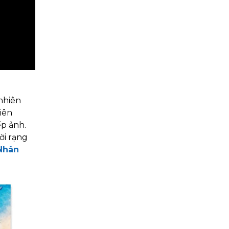
 nhiên
iên
ếp ảnh.
ời rạng
Nhân