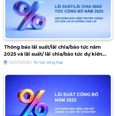
sau:
Thông báo lãi suất/lãi chia/bảo tức năm
2025 và lãi suất/ lãi chia/bảo tức dự kiến
2026 các hợp đồng bảo hiểm truyền thống
02/07/2026 |
Tin tức tổng hợp