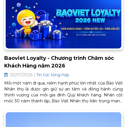
Baoviet Loyalty - Chương trình Chăm sóc
Khách Hàng năm 2026
02/07/2026 |
Tin tức tổng hợp
Mỗi một năm đi qua, niềm hạnh phúc lớn nhất của Bảo Việt
Nhân thọ là được gìn giữ sự an tâm và đồng hành cùng
thịnh vượng của mỗi gia đình Quý khách hàng. Nhân cột
mốc 30 năm thành lập, Bảo Việt Nhân thọ trân trọng mang
đến Chương trình Chăm sóc Khách hàng thân thiết BaoViet
Loyalty 2026. Đây là lời cảm ơn chân thành từ trái tim, tiếp
tục mở ra một chặng đường gắn kết bền chặt và trọn vẹn
an khang phía trước. Thông tin chi tiết về chương trình như