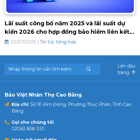
Lãi suất công bố năm 2025 và lãi suất dự
kiến 2026 cho hợp đồng bảo hiểm liên kết
chung và hưu trí tự nguyện
02/07/2026 |
Tin tức tổng hợp
Lên đầu
trang
Bảo Việt Nhân Thọ Cao Bằng
Địa chỉ:
Số 91 Kim Đồng, Phường Thục Phán, Tỉnh Cao
Bằng
Gọi cho chúng tôi
02063 858 010
Hoặc gửi email đến