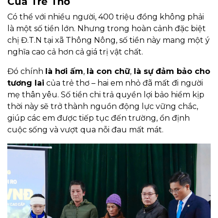
Của Trẻ Thơ
Có thể với nhiều người, 400 triệu đồng không phải
là một số tiền lớn. Nhưng trong hoàn cảnh đặc biệt
chị Đ.T.N tại xã Thông Nông, số tiền này mang một ý
nghĩa cao cả hơn cả giá trị vật chất.
Đó chính
là hơi ấm
,
là con chữ
,
là sự đảm bảo cho
tương lai
của trẻ thơ – hai em nhỏ đã mất đi người
mẹ thân yêu. Số tiền chi trả quyền lợi bảo hiểm kịp
thời này sẽ trở thành nguồn động lực vững chắc,
giúp các em được tiếp tục đến trường, ổn định
cuộc sống và vượt qua nỗi đau mất mát.