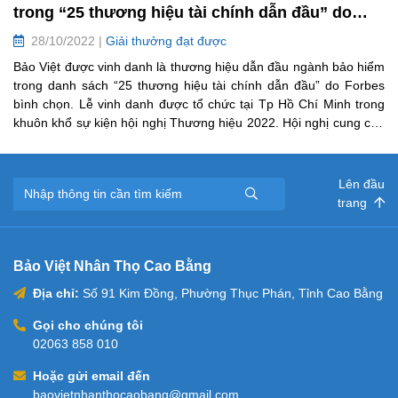
trong “25 thương hiệu tài chính dẫn đầu” do
Forbes bình chọn
28/10/2022 |
Giải thưởng đạt được
Bảo Việt được vinh danh là thương hiệu dẫn đầu ngành bảo hiểm
trong danh sách “25 thương hiệu tài chính dẫn đầu” do Forbes
bình chọn. Lễ vinh danh được tổ chức tại Tp Hồ Chí Minh trong
khuôn khổ sự kiện hội nghị Thương hiệu 2022. Hội nghị cung cấp
những xu hướng mới nhất về xây dựng thương hiệu trong doanh
nghiệp. Các chuyên gia, lãnh đạo công ty cùng thảo luận, chia sẻ
kinh nghiệm và đưa ra các quan điểm về việc xây dựng thương
Lên đầu
hiệu trong bối cảnh hậu COVID-19.
trang
Bảo Việt Nhân Thọ Cao Bằng
Địa chỉ:
Số 91 Kim Đồng, Phường Thục Phán, Tỉnh Cao Bằng
Gọi cho chúng tôi
02063 858 010
Hoặc gửi email đến
baovietnhanthocaobang@gmail.com