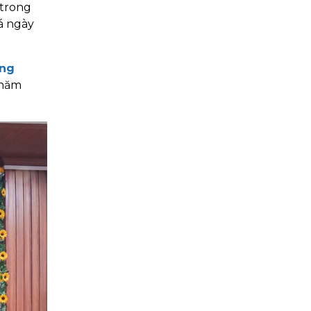
 trong
á ngày
ằng
 năm