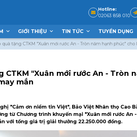
Hotline:
02063 858 010
ẨM
GIỚI THIỆU
TIN TỨC
TUYỂN DỤNG
 quà tặng CTKM "Xuân mới rước An - Tròn năm hạnh phúc" ch
g CTKM "Xuân mới rước An - Tròn 
 may mắn
nghị "Cảm ơn niềm tin Việt", Bảo Việt Nhân thọ Cao 
ưởng từ Chương trình khuyến mại "Xuân mới rước An 
với tổng giá trị giải thưởng 22.250.000 đồng.