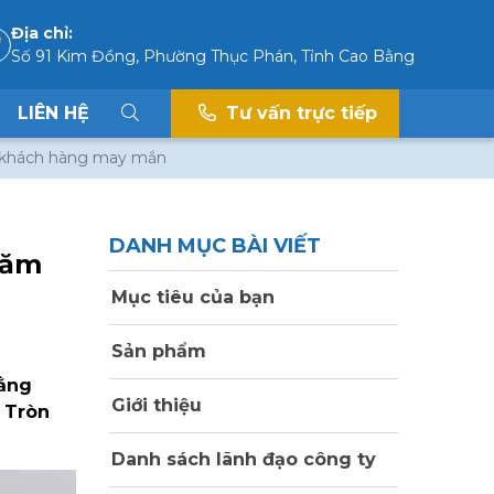
Địa chỉ:
Số 91 Kim Đồng, Phường Thục Phán, Tỉnh Cao Bằng
LIÊN HỆ
Tư vấn trực tiếp
o khách hàng may mắn
DANH MỤC BÀI VIẾT
năm
Mục tiêu của bạn
Sản phẩm
Bằng
Giới thiệu
- Tròn
Danh sách lãnh đạo công ty