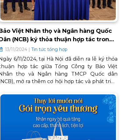
Bảo Việt Nhân thọ và Ngân hàng Quốc
Dân (NCB) ký thỏa thuận hợp tác trong
lĩnh vực bancassurance tại Việt Nam
13/11/2024 |
Tin tức tổng hợp
Ngày 6/11/2024, tại Hà Nội đã diễn ra lễ ký thỏa
thuận hợp tác giữa Tổng Công ty Bảo Việt
Nhân thọ và Ngân hàng TMCP Quốc dân
(NCB), mở ra thêm cơ hội hợp tác và phát triển
trong lĩnh vực bancassurance. Lễ ký thỏa
thuận đã được tổ chức trang trọng với sự tham
dự của các lãnh đạo cao cấp từ Tổng Công ty
Bảo Việt Nhân thọ và Ngân hàng Quốc dân
(NCB).