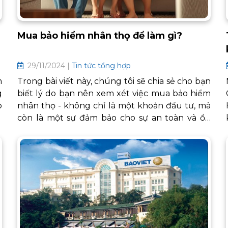
Mua bảo hiểm nhân thọ để làm gì?
29/11/2024 |
Tin tức tổng hợp
m
Trong bài viết này, chúng tôi sẽ chia sẻ cho bạn
g
biết lý do bạn nên xem xét việc mua bảo hiểm
o
nhân thọ - không chỉ là một khoản đầu tư, mà
ệ
còn là một sự đảm bảo cho sự an toàn và ổn
định tài chính cho những người bạn yêu
thương. Hãy cùng tìm hiểu những lợi ích to lớn
mà bảo hiểm nhân thọ mang lại, và lý do vì sao
nó có thể là quyết định đúng đắn nhất mà bạn
từng thực hiện!