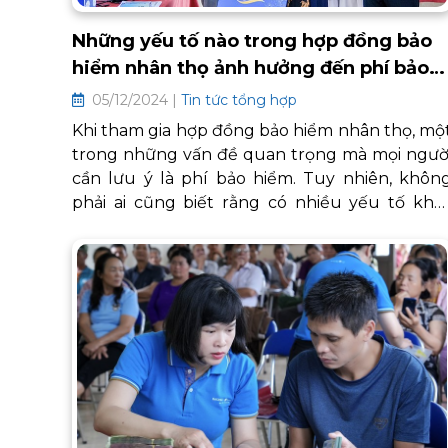
Những yếu tố nào trong hợp đồng bảo
hiểm nhân thọ ảnh hưởng đến phí bảo
hiểm?
05/12/2024 |
Tin tức tổng hợp
Khi tham gia hợp đồng bảo hiểm nhân thọ, mộ
trong những vấn đề quan trọng mà mọi ngườ
cần lưu ý là phí bảo hiểm. Tuy nhiên, khôn
phải ai cũng biết rằng có nhiều yếu tố khá
nhau của người được bảo hiểm có thể ản
hưởng đến mức phí này. Việc nắm rõ nhữn
yếu tố này không chỉ giúp bạn hiểu rõ hơn v
hợp đồng mà còn giúp bạn lập kế hoạch tà
chính tốt hơn trong tương lai.