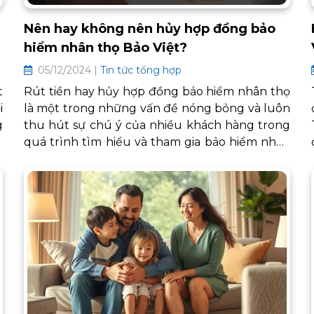
Nên hay không nên hủy hợp đồng bảo
hiểm nhân thọ Bảo Việt?
05/12/2024 |
Tin tức tổng hợp
t
Rút tiền hay hủy hợp đồng bảo hiểm nhân thọ
i
là một trong những vấn đề nóng bỏng và luôn
g
thu hút sự chú ý của nhiều khách hàng trong
c
quá trình tìm hiểu và tham gia bảo hiểm nhân
h
thọ. Những câu hỏi xoay quanh việc có nên
g
hủy hợp đồng bảo hiểm nhân thọ hay không
ề
không chỉ đơn thuần là những thắc mắc mà
i
còn là sự băn khoăn, trăn trở của nhiều người
khi đối diện với những quyết định quan trọng
về tài chính cũng như an ninh trong tương lai.