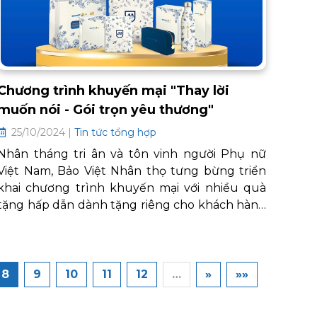
Chương trình khuyến mại "Thay lời
muốn nói - Gói trọn yêu thương"
25/10/2024 |
Tin tức tổng hợp
Nhân tháng tri ân và tôn vinh người Phụ nữ
Việt Nam, Bảo Việt Nhân thọ tưng bừng triển
khai chương trình khuyến mại với nhiều quà
tặng hấp dẫn dành tặng riêng cho khách hàng
nữ trên toàn quốc. Chương trình nằm trong
chuỗi các hoạt động MegaSale hướng tới 60
năm thành lập Bảo Việt.
8
9
10
11
12
…
»
»»