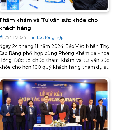
Thăm khám và Tư vấn sức khỏe cho
khách hàng
29/11/2024 |
Tin tức tổng hợp
Ngày 24 tháng 11 năm 2024, Bảo Việt Nhân Thọ
Cao Bằng phối hợp cùng Phòng Khám đa khoa
Hồng Đức tổ chức thăm khám và tư vấn sức
khỏe cho hơn 100 quý khách hàng tham dự sự
kiện tri ân khách hàng với chủ đề "Chăm sóc
sức khỏe - Tầm soát ung thư".