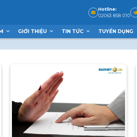
Hotline:
02063 858 010
ẨM
GIỚI THIỆU
TIN TỨC
TUYỂN DỤNG