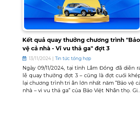
Kết quả quay thưởng chương trình "Bảo
vệ cả nhà - Vi vu thả ga" đợt 3
13/11/2024 |
Tin tức tổng hợp
Ngày 09/11/2024, tại tỉnh Lâm Đồng đã diễn r
lễ quay thưởng đợt 3 – cũng là đợt cuối khé
lại chương trình tri ân lớn nhất năm “Bảo vệ c
nhà – vi vu thả ga” của Bảo Việt Nhân thọ. Giả
thưởng 3 ô tô VF5 Plus cùng 144 giải thưởn
giá trị khác đã được trao đến các khách hàn
may mắn trên toàn quốc. Chương trình nằ
trong chuỗi các hoạt động hướng đến 60 nă
thành lập Tập đoàn Bảo Việt và kỷ niệm 2
năm thành lập Bảo Việt Nhân thọ.