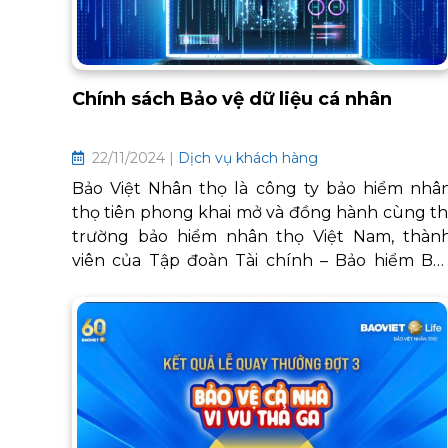
Chính sách Bảo vệ dữ liệu cá nhân
22/11/2024 |
Dịch vụ khách hàng
Bảo Việt Nhân thọ là công ty bảo hiểm nhâ
thọ tiên phong khai mở và đồng hành cùng th
trường bảo hiểm nhân thọ Việt Nam, thàn
viên của Tập đoàn Tài chính – Bảo hiểm Bả
Việt, trực thuộc Bộ Tài chính. Trong hoạt độn
kinh doanh, Bảo Việt Nhân thọ luôn đặt mụ
tiêu khách hàng là trung tâm, tôn trọng v
cam kết tuân thủ quy định pháp luật liê
quan đến vấn đề bảo vệ dữ liệu cá nhân.