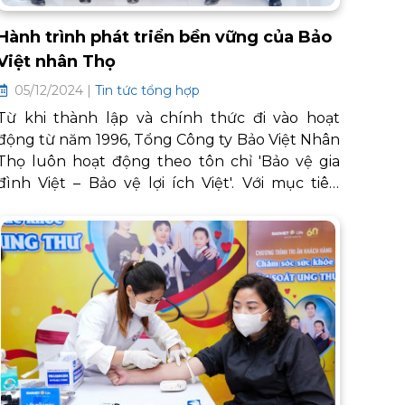
Hành trình phát triển bền vững của Bảo
Việt nhân Thọ
05/12/2024 |
Tin tức tổng hợp
Từ khi thành lập và chính thức đi vào hoạt
động từ năm 1996, Tổng Công ty Bảo Việt Nhân
Thọ luôn hoạt động theo tôn chỉ 'Bảo vệ gia
đình Việt – Bảo vệ lợi ích Việt'. Với mục tiêu
không chỉ là cung cấp sản phẩm bảo hiểm
nhân thọ với quyền lợi tối ưu, mà còn xây dựng
cộng đồng phát triển bền vững, nơi mỗi cá
nhân, gia đình có thể an tâm về tài chính, sức
khỏe và tương lai.