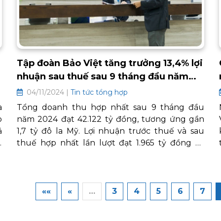
Tập đoàn Bảo Việt tăng trưởng 13,4% lợi
nhuận sau thuế sau 9 tháng đầu năm
2024
04/11/2024 |
Tin tức tổng hợp
a
Tổng doanh thu hợp nhất sau 9 tháng đầu
p
năm 2024 đạt 42.122 tỷ đồng, tương ứng gần
ả
1,7 tỷ đô la Mỹ. Lợi nhuận trước thuế và sau
i
thuế hợp nhất lần lượt đạt 1.965 tỷ đồng và
g
1.619 tỷ đồng, tăng trưởng tương ứng 14,7% và
g
13,4% so với cùng kỳ năm 2023. Tổng tài sản
m
hợp nhất tại 30/09/2024 đạt 238.219 tỷ đồng,
m
tăng 7,7% so với thời điểm 31/12/2023.
««
«
…
3
4
5
6
7
8