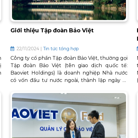
Giới thiệu Tập đoàn Bảo Việt
22/11/2024 |
Tin tức tổng hợp
n
Công ty cổ phần Tập đoàn Bảo Việt, thường gọi
ị
Tập đoàn Bảo Việt (tên giao dịch quốc tế:
h
Baoviet Holdings) là doanh nghiệp Nhà nước
o
có vốn đầu tư nước ngoài, thành lập ngày 17
g
tháng 12 năm 1964 bởi chính phủ Việt Nam với
c
cái tên Công ty bảo hiểm Việt Nam, đi vào hoạt
à
động ngày 15 tháng 1 năm 1965; có trụ sở tại Hà
n
Nội với hơn 200 chi nhánh và công ty thành
viên trên khắp 63 tỉnh thành cả nước.