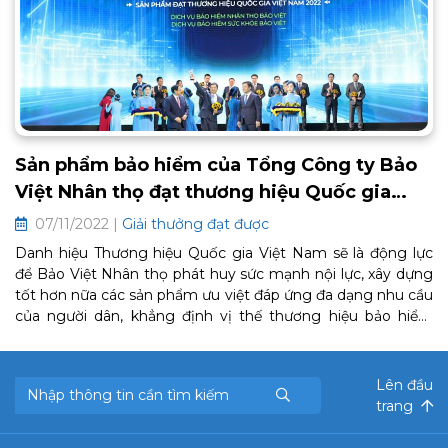
Sản phẩm bảo hiểm của Tổng Công ty Bảo
Việt Nhân thọ đạt thương hiệu Quốc gia
năm 2022
07/11/2022 |
Giải thưởng đạt được
Danh hiệu Thương hiệu Quốc gia Việt Nam sẽ là động lực
để Bảo Việt Nhân thọ phát huy sức mạnh nội lực, xây dựng
tốt hơn nữa các sản phẩm ưu việt đáp ứng đa dạng nhu cầu
của người dân, khẳng định vị thế thương hiệu bảo hiểm
quốc gia trong ngành bảo hiểm nhân thọ tại Việt Nam.
Lên đầu
trang