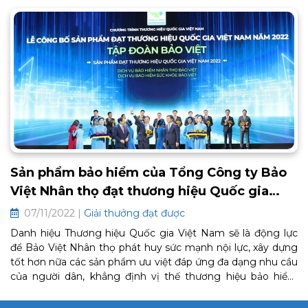
Sản phẩm bảo hiểm của Tổng Công ty Bảo
Việt Nhân thọ đạt thương hiệu Quốc gia
năm 2022
07/11/2022 |
Giải thưởng đạt được
Danh hiệu Thương hiệu Quốc gia Việt Nam sẽ là động lực
để Bảo Việt Nhân thọ phát huy sức mạnh nội lực, xây dựng
tốt hơn nữa các sản phẩm ưu việt đáp ứng đa dạng nhu cầu
của người dân, khẳng định vị thế thương hiệu bảo hiểm
quốc gia trong ngành bảo hiểm nhân thọ tại Việt Nam.